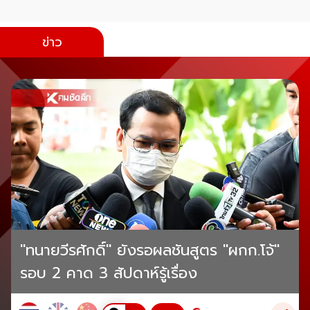
ข่าว
"ทนายวีรศักดิ์" ยังรอผลชันสูตร "ผกก.โจ้"
รอบ 2 คาด 3 สัปดาห์รู้เรื่อง