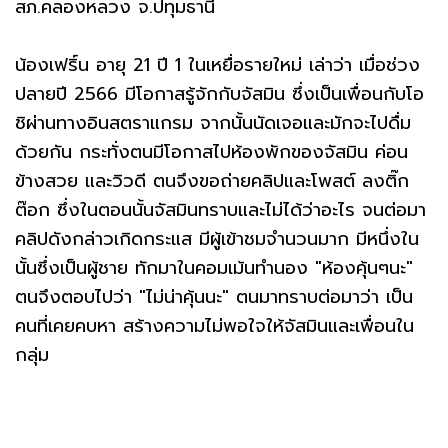
สภ.คลองหลวง จ.ปทุมธานี
น้องเฟริ์น อายุ 21 ปี 1 ในเหยื่อรายใหม่ เล่าว่า เมื่อช่วง
ปลายปี 2566 มีโอกาสรู้จักกับจัสมิน ซึ่งเป็นเพื่อนกับโอ
ชิผ่านทางอินสตราแกรม จากนั้นนัดเจอและมักจะไปดื่ม
ด้วยกัน กระทั่งตนมีโอกาสไปห้องพักของจัสมิน ค่อน
ข้างสวย และวิวดี ตนจึงขอถ่ายคลิปและโพสต์ ลงติ๊ก
ต๊อก ซึ่งในตอนนั้นจัสมินทราบและไม่ได้ว่าอะไร จนต่อมา
คลิปดังกล่าวเกิดกระแส มีผู้เข้าชมจำนวนมาก มีหนึ่งใน
นั้นซึ่งเป็นผู้ชาย ทักมาในคอมเม้นทำนอง "ห้องคุ้นๆนะ"
ตนจึงตอบไปว่า "ไม่น่าคุ้นนะ" ตนมาทราบต่อมาว่า เป็น
คนที่เคยคบหา สร้างความไม่พอใจให้จัสมินและเพื่อนใน
กลุ่ม