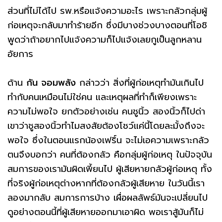
ส่วนที่ไม่ได้ไป รพ.หรือแจ้งความอะไร เพราะกลัวกลุ่มผู้
ก่อเหตุจะกลับมาทำร้ายอีก ซึ่งมีบางช่วงบางตอนที่โอชิ
พูดว่าถ้าอยากไปแจ้งความก็ไปแจ้งเลยกูเป็นลูกหลาน
อัยการ
ด้าน
กัน
จอมพลัง
กล่าวว่า สิ่งที่ผู้ก่อเหตุทำมันเกินไป
ทำกับคนเหมือนไม่ใช่คน และเหตุผลที่ทำก็เพียงเพราะ
ความไม่พอใจ ยกตัวอย่างเช่น คนชูนิ้ว สองนิ้วก็ไปด่า
เขาว่าชูสองนิ้วทำไมสงสัยต้องโชว์แค่นี้โดยละมั้งถึงจะ
พอใจ ซึ่งในตอนแรกน้องเฟริ์น จะไม่เอความเพราะกลัว
ตนจึงบอกว่า คนที่ต้องกลัว คือกลุ่มผู้ก่อเหตุ ในปัจจุบัน
สมการของเรามันผิดเพี้ยนไป ผู้เสียหายกลัวผู้ก่อเหตุ ทั้ง
ที่จริงผู้ก่อเหตุต่างหากที่ต้องกลัวผู้เสียหาย ในวันนี้เรา
ลองมากลับ สมการการบ้าง เผื่อผลลัพธ์มันจะเปลี่ยนไป
ดูอย่างตอนนี้ที่ผู้เสียหายออกมาเอาผิด พอเราสู้มันก็ไม่