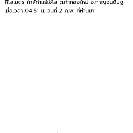
กิโลเมตร ใกล้ท่าแร่เจ๊โส ต.ท่าทองใหม่ อ.กาญจนดิษฐ์
เมื่อเวลา 04.51 น. วันที่ 2 ก.พ. ที่ผ่านมา