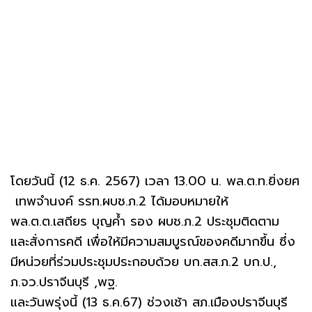
โดยวันนี้ (12 ธ.ค. 2567) เวลา 13.00 น. พล.ต.ท.ยิ่งยศ
เทพจำนงค์ รรท.ผบช.ภ.2 ได้มอบหมายให้
พล.ต.ต.เสถียร บุญค้ำ รอง ผบช.ภ.2 ประชุมติดตาม
และสั่งการคดี เพื่อให้มีความสมบูรณ์ของคดีมากขึ้น ซึ่ง
มีหน่วยที่ร่วมประชุมประกอบด้วย บก.สส.ภ.2 บก.ป.,
ภ.จว.ปราจีนบุรี ,พฐ.
และวันพรุ่งนี้ (13 ธ.ค.67) ช่วงเช้า สภ.เมืองปราจีนบุรี