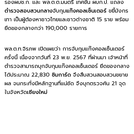
รองผบช.ก. และ พล.ต.ต.มนตรี เทศขัน ผบก.ป. แถลง
ตำรวจสอบสวนกลาง
จับกุม
แก๊งคอลเซ็นเตอร์
ขยี้มังกร
เทา เป็นผู้ต้องหาชาวไทยและชาวต่างชาติ 15 ราย พร้อม
ยึดของกลางกว่า 190,000 รายการ
พล.ต.ท.จิรภพ เปิดเผยว่า การจับกุมแก๊งคอลเซ็นเตอร์
ครั้งนี้ เนื่องจากวันที่ 23 พ.ย. 2567 ที่ผ่านมา เจ้าหน้าที่
ตำรวจสามารถบุกจับกุมแก๊งคอลเซ็นเตอร์ ยึดของกลาง
ได้ประมาณ 22,830
ซิมการ์ด
จึงสืบสวนสอบสวนขยาย
ผล จนกระทั่งมีหลักฐานที่แน่ชัด จึงบุกตรวจค้น 21 จุด
ในจังหวัด
เชียงใหม่