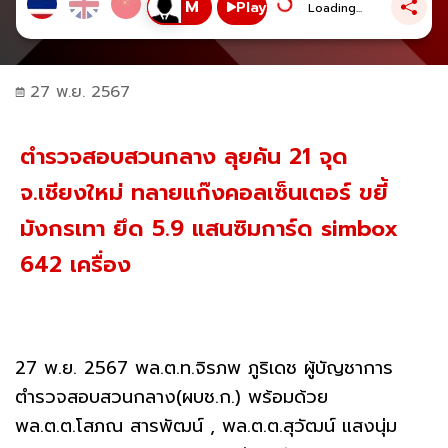
Play
Loading...
27 พ.ย. 2567
ตำรวจสอบสวนกลาง ลุยค้น 21 จุด
จ.เชียงใหม่ ทลายแก๊งคอลเซ็นเตอร์ ขยี้
มังกรเทา ยึด 5.9 แสนซิมการ์ด simbox
642 เครื่อง
27 พ.ย. 2567 พล.ต.ท.จิรภพ ภูริเดช ผู้บัญชาการ
ตำรวจสอบสวนกลาง(ผบช.ก.) พร้อมด้วย
พล.ต.ต.โสภณ สารพัฒน์ , พล.ต.ต.สุวัฒน์ แสงนุ่ม