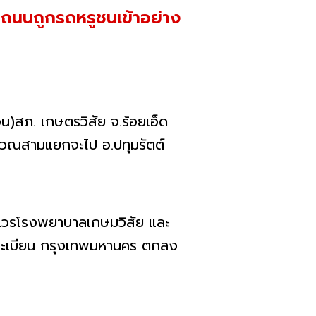
ามถนนถูกรถหรูชนเข้าอย่าง
สภ. เกษตรวิสัย จ.ร้อยเอ็ด
ิเวณสามแยกจะไป อ.ปทุมรัตต์
ย์เวรโรงพยาบาลเกษมวิสัย และ
าว ทะเบียน กรุงเทพมหานคร ตกลง