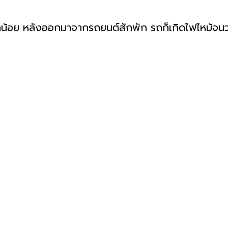
บเล็กน้อย หลังออกมาจากรถยนต์สักพัก รถก็เกิดไฟไหม้จนว