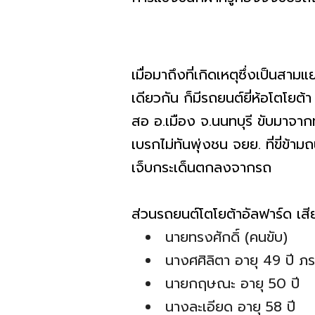
เมื่อมาถึงที่เกิดเหตุซึ่งเป็นส
เดียวกัน ก็มีรถยนต์ยี่ห้อโตโยต้
สอ อ.เมือง จ.นนทบุรี ขับมาจากทา
เบรกไม่ทันพุ่งชน จยย. ที่ขี่ข้
เจ็บกระเด็นตกลงจากรถ
ส่วนรถยนต์โตโยต้าอัลฟาร์ด เ
นายทรงศักดิ์ (คนขับ)
นางศศิลิตา อายุ 49 ปี ภ
นายกฤษณะ อายุ 50 ปี
นางละเอียด อายุ 58 ปี