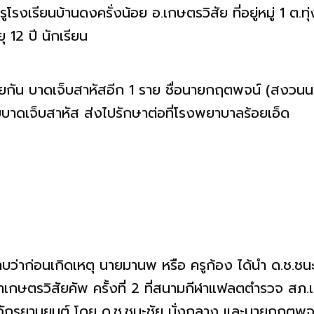
โรงเรียนบ้านดงครั่งน้อย อ.เกษตรวิสัย ที่อยู่หมู่ 1 ต.
 12 ปี นักเรียน
ด้วยกัน บาดเจ็บสาหัสอีก 1 ราย ชื่อนายกฤตพจน์ (สงวนนา
ับบาดเจ็บสาหัส ส่งไปรักษาต่อที่โรงพยาบาลร้อยเอ็ด
่าก่อนเกิดเหตุ นายมานพ หรือ ครูก้อง ได้นำ ด.ช.ชนะชั
ีฬาเกษตรวิสัยคัพ ครั้งที่ 2 ที่สนามกีฬาแฟลตตำรวจ สภ
ถจักรยานยนต์ โดย ด.ช.ชนะชัย นั่งกลาง และนายกฤตพจน