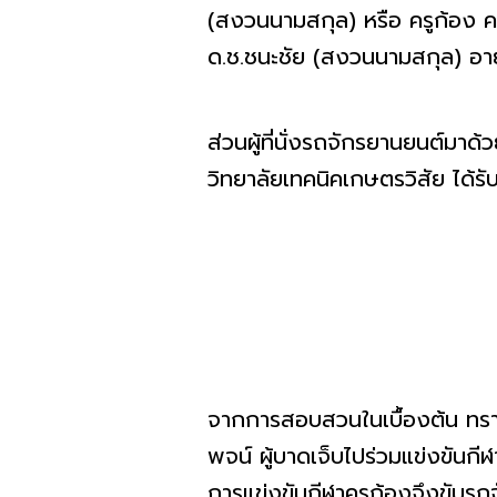
(สงวนนามสกุล) หรือ ครูก้อง ครู
ด.ช.ชนะชัย (สงวนนามสกุล) อายุ
ส่วนผู้ที่นั่งรถจักรยานยนต์มา
วิทยาลัยเทคนิคเกษตรวิสัย ได้ร
จากการสอบสวนในเบื้องต้น ทราบว
พจน์ ผู้บาดเจ็บไปร่วมแข่งขันก
การแข่งขันกีฬาครูก้องจึงขับร