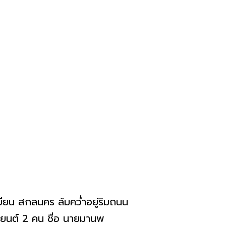
บียน สกลนคร ล้มคว่ำอยู่ริมถนน
านยนต์ 2 คน ชื่อ นายมานพ