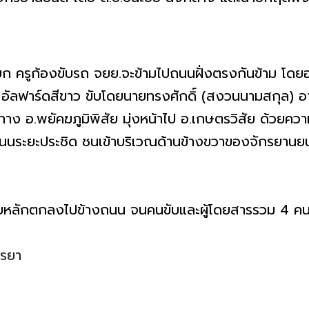
ามแยก ครูก้องขับรถ จยย.จะข้ามไปถนนฝั่งตรงกันข้าม โด
า อัลฟาร์ดสีขาว ขับโดยนายทรงศักดิ์ (สงวนนามสกุล) อายุ
ง อ.พยัคฆภูมิพิสัย มุ่งหน้าไป อ.เกษตรวิสัย ด้วยความเร
ามถนนระยะประชิด ชนเข้าบริเวณด้านข้างขวาของจักรยานยนต์
สียหลักตกลงไปข้างถนน จนคนขับและผู้โดยสารรวม 4 ค
รรยา