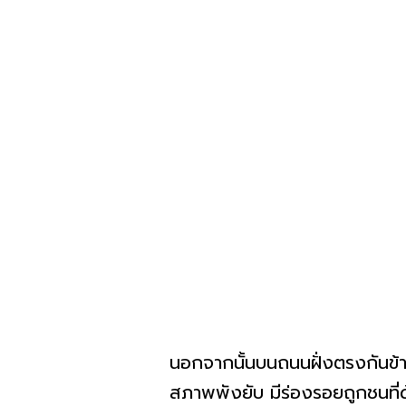
นอกจากนั้นบนถนนฝั่งตรงกันข้า
สภาพพังยับ มีร่องรอยถูกชนที่ด