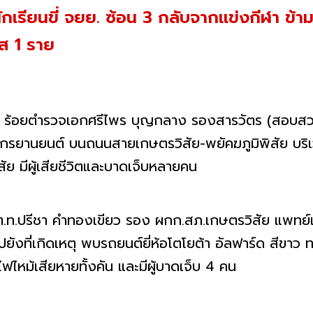
นักเรียนขี่ จยย. ซ้อน 3 กลับจากแข่งกีฬา ข้
ัส 1 ราย
ร้อยตำรวจเอกศรีไพร บุญกลาง รองสารวัตร (สอบสวน)
ถจักรยานยนต์ บนถนนสายเกษตรวิสัย-พยัคฆภูมิพิสัย บร
สัย มีผู้เสียชีวิตและบาดเจ็บหลายคน
พ.ต.ท.ปรีชา คำทองเขียว รอง ผกก.สภ.เกษตรวิสัย แพท
ไปยังที่เกิดเหตุ พบรถยนต์ยี่ห้อโตโยต้า อัลฟาร์ด สีข
ม้เสียหายทั้งคัน และมีผู้บาดเจ็บ 4 คน