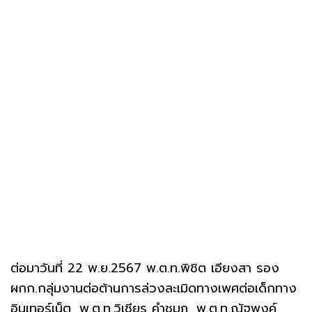
ต่อมาวันที่ 22 พ.ย.2567 พ.ต.ท.พิชิต เอียงสา รอง
ผกก.กลุ่มงานต่อต้านการล่วงละเมิดทางเพศต่อเด็กทาง
อินเทอร์เน็ต, พ.ต.ท.วิเชียร คำชุมภู, พ.ต.ท.ณัฐพงค์