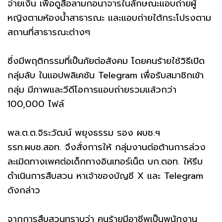
จ่ายเงิน เพื่อดูสื่อลามกอนาจารในลักษณะแอบถ่ายผู้
หญิงตามห้องน้ำสาธารณะ และแอบถ่ายใต้กระโปรงตาม
สถานที่สาธารณะต่างๆ
ซึ่งมีพฤติกรรมที่เป็นภัยต่อสังคม โดยคนร้ายใช้วิธีเปิด
กลุ่มลับ ในแอปพลิเคชัน Telegram เพื่อรับสมาชิกเข้า
กลุ่ม มีภาพและวีดีโอการแอบถ่ายรวมแล้วกว่า
100,000 ไฟล์
พล.ต.ต.จิระวัฒน์ พยุงธรรม รอง ผบช.ฯ
รรท.ผบช.สอท. จึงสั่งการให้ กลุ่มงานต่อต้านการล่วง
ละเมิดทางเพศต่อเด็กทางอินเทอร์เน็ต บก.ตอท. ให้รีบ
ดำเนินการสืบสวน หาเจ้าของบัญชี X และ Telegram
ดังกล่าว
จากการสืบสวนทราบว่า คนร้ายมีอาชีพเป็นพนักงาน