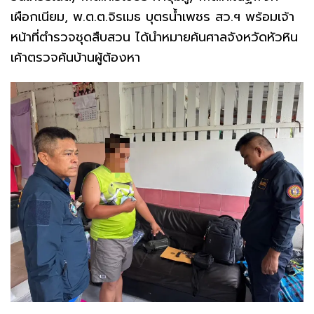
เผือกเนียม, พ.ต.ต.จิรเมธ บุตรน้ำเพชร สว.ฯ พร้อมเจ้า
หน้าที่ตำรวจชุดสืบสวน ได้นำหมายค้นศาลจังหวัดหัวหิน
เค้าตรวจค้นบ้านผู้ต้องหา