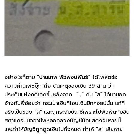
อย่างไรก็ตาม
"ปานเทพ พัวพงษ์พันธ์"
ได้โพสต์ข้อ
ความผ่านเฟซบุ๊ก ถึง ต้นเหตุของเงิน 39 ล้าน ว่า
ประเด็นแห่งคดีเกิดขึ้นหลังจาก "นุ" กับ "ส" ได้มาบอก
อ้างกับพี่อ้อยว่า กระเป๋าเงินที่โอนเงินบิทคอยน์นั้น แท้ที่
จริงเป็นของ "ส" และถูกระงับบัญชีเพราะไปพัวพันกับอิน
สตาแกรมมิจฉาชีพหลอกลวงบัญชีนักแสดงจีนรายนี้
และทำให้บัญชีถูกดูดเงินไปทั้งหมด ทำให้ "ส" เสียหาย