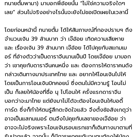
ทนายตั้มพามา) มาบอกพี่อ้อยนั้น “ไม่ใช่ความจริงใดๆ
เลย” ส่วนไม่จริงอย่างไรนั้นจะยังไม่ขอเปิดเผยในเวลานี้
โดยก่อนหน้านี้ ทนายตั้ม ได้ให้สัมภาษณ์ที่กองปราบฯ ถึง
จำนวนเงิน 39 ล้านบาท ว่า เจ๊อ้อย เกิดความเสียหาย
และ เรื่องเงิน 39 ล้านบาท เจ๊อ้อย ได้ไปคุยกับสแกมเม
อร์ ที่อ้างตัวว่าเป็นดาราจีนนานเป็นปี โดยเจ๊อ้อย มาบอก
ว่า เขาคุยกับดาราจีนคนหนึ่ง และ ต้องการให้ดาราคนดัง
กล่าวเดินทางมาประเทศไทย และ อยากให้โอนเงินไปให้
โดยเป็นการโอนเงินบิทคอยน์ ซึ่งตนไม่มีความรู้ โอนไม่
เป็น ก็เลยให้น้องที่ชื่อ นุ ไปโอนให้ ครั้งแรกดาราจีน
บอกว่าจะมาไทย แต่ยังมาไม่ได้จะต้องโอนเงินให้บอดี้
การ์ด ซึ่งก็ทำให้ตนรู้สึกตะงิดใจแล้ว จึงตั้งข้อสังเกตุว่า
อาจเป็นแสกมเมอร์ ตนจึงไปคุยกับเลขาของเจ๊อ้อย ว่า
อาจจะไม่จริงเพราะโอนเงินรอบแรกเขาก็เดินทางมาตามที่
รับปากแล้ว จากนั้น ก็มีการพูดคุยกันจนตนต้องให้น้อง