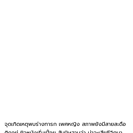
จุดเกิดเหตุพบร่างทารก เพศหญิง สภาพยังมีสายสะดือ
ติดอยู่ ผิวหนังเริ่มเปื่อย สันนิษฐานว่า น่าจะเสียชีวิตมา