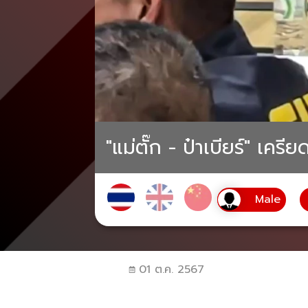
"แม่ตั๊ก - ป๋าเบียร์" เ
01 ต.ค. 2567