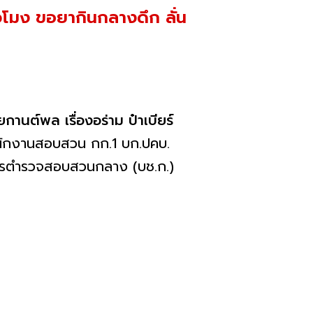
่วโมง ขอยากินกลางดึก ลั่น
กานต์พล เรื่องอร่าม ป๋าเบียร์
างพนักงานสอบสวน กก.1 บก.ปคบ.
าการตำรวจสอบสวนกลาง (บช.ก.)