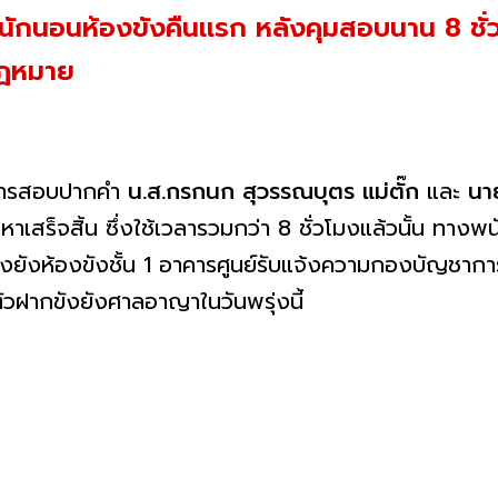
ียดหนักนอนห้องขังคืนแรก หลังคุมสอบนาน 8 ชั
กฎหมาย
นการสอบปากคำ
น.ส.กรกนก สุวรรณบุตร แม่ตั๊ก
และ
นาย
อหาเสร็จสิ้น ซึ่งใช้เวลารวมกว่า 8 ชั่วโมงแล้วนั้น ท
ขังยังห้องขังชั้น 1 อาคารศูนย์รับแจ้งความกองบัญช
่งตัวฝากขังยังศาลอาญาในวันพรุ่งนี้