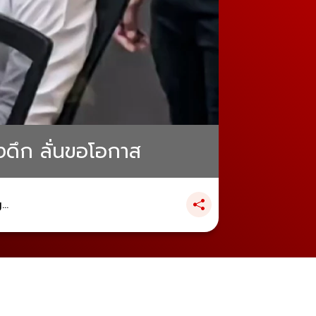
งดึก ลั่นขอโอกาส
..