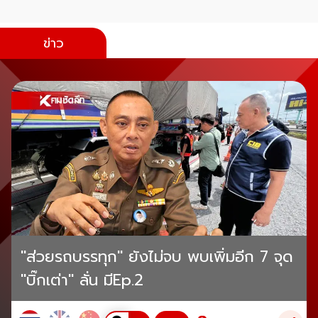
ข่าว
"ส่วยรถบรรทุก" ยังไม่จบ พบเพิ่มอีก 7 จุด
"บิ๊กเต่า" ลั่น มีEp.2