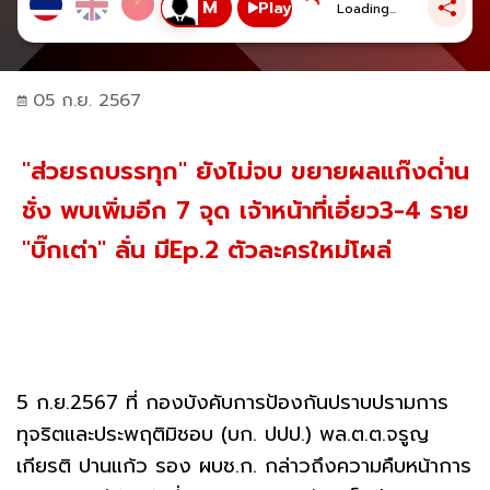
Play
Loading...
05 ก.ย. 2567
"ส่วยรถบรรทุก" ยังไม่จบ ขยายผลแก๊งด่่าน
ชั่ง พบเพิ่มอีก 7 จุด เจ้าหน้าที่เอี่ยว3-4 ราย
"บิ๊กเต่า" ลั่น มีEp.2 ตัวละครใหม่โผล่
5 ก.ย.2567 ที่ กองบังคับการป้องกันปราบปรามการ
ทุจริตและประพฤติมิชอบ (บก. ปปป.) พล.ต.ต.จรูญ
เกียรติ ปานแก้ว รอง ผบช.ก. กล่าวถึงความคืบหน้าการ