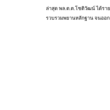
ล่าสุด พล.ต.ต.โชติวัฒน์ ได
รวบรวมพยานหลักฐาน จนออกหม