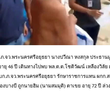
.ภ.จว.
พระนครศรีอยุธยา
นาง
ปวีณา
หงสกุล ประธานมู
อายุ
ปี เดินทางไปพบ พล.ต.ต.โชติวัฒน์ เหลืองวิลั
46
 ผบก.ภ.จว.พระนครศรีอยุธยา รักษาราชการแทน ผกก.สภ
งบางบี ถูกนายฮิม (นามสมมุติ)
ตาเขย
อายุ
ปี ล่
72