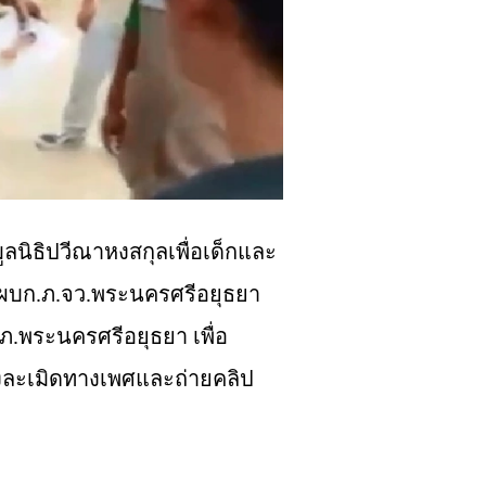
ลนิธิปวีณาหงสกุลเพื่อเด็กและ
ย ผบก.ภ.จว.พระนครศรีอยุธยา
.พระนครศรีอยุธยา เพื่อ
วงละเมิดทางเพศ
และถ่ายคลิป