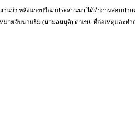
้รายงานว่า หลังนางปวีณาประสานมา ได้ทำการสอบปาก
ายจับนายฮิม (นามสมมุติ) ตาเขย ที่ก่อเหตุและทำ