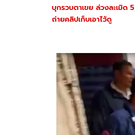
บุกรวบตาเขย ล่วงละเมิด 5
ถ่ายคลิปเก็บเอาไว้ดู