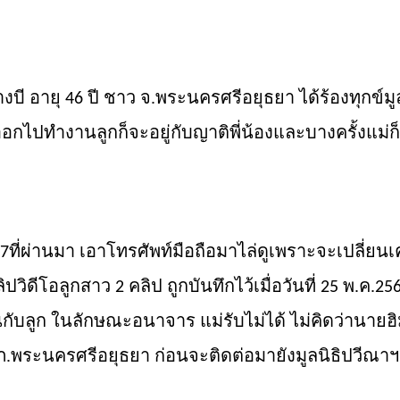
งบี อายุ
ปี ชาว จ.
พระนครศรีอยุธยา
ได้ร้องทุกข์มู
46
่ออกไปทำงานลูกก็จะอยู่กับญาติพี่น้องและบางครั้งแม
ที่ผ่านมา เอาโทรศัพท์มือถือมาไล่ดูเพราะจะเปลี่ยนเค
7
ลิปวิดีโอลูกสาว
คลิป ถูกบันทึกไว้เมื่อวันที่
พ.ค.
2
25
25
นกับลูก ในลักษณะอนาจาร แม่รับไม่ได้ ไม่คิดว่านายฮ
สภ.พระนครศรีอยุธยา ก่อนจะติดต่อมายังมูลนิธิปวีณา