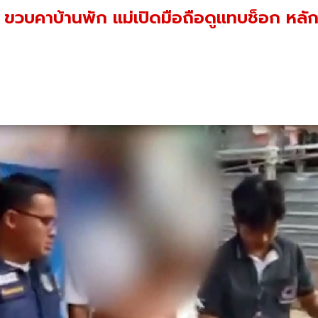
 ขวบคาบ้านพัก แม่เปิดมือถือดูแทบช็อก หล