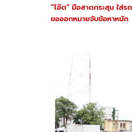
“โอ๊ต” มือสาดกระสุน ใส่
ขอออกหมายจับข้อหาหนัก