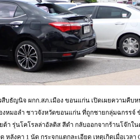
้วสืบธัญนิจ ผกก.สภ.เมือง
ขอนแก่น
เปิดเผยความคืบหน
้องหมอลำ
ชาวจังหวัดขอนแก่น ที่ถูกชายกลุ่มฉกรรจ์
ต้า รุ่นโคโรลล่าอัลติส สีดำ กลับออกจากร้านโจ๊กใ
ัด หลังคา 1 นัด กระจกแตกละเอียด เหตุเกิดเมื่อเวลา 03.