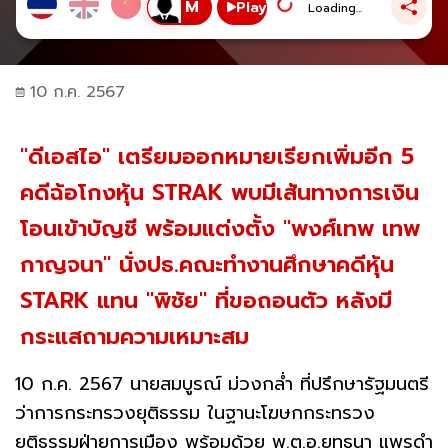
Play
Loading...
10 ก.ค. 2567
"ดีเอสไอ" เตรียมออกหมายเรียกเพิ่มอีก 5
คดีฉ้อโกงหุ้น STRAK พบมีเส้นทางการเงิน
โอนเข้าบัญชี พร้อมแต่งตั้ง "พงศ์เทพ เทพ
กาญจนา" นั่งปธ.คณะทำงานศึกษาคดีหุ้น
STARK แทน "พิชัย" ที่ขอถอนตัว หลังมี
กระแสถามความเหมาะสม
10 ก.ค. 2567 นายสมบูรณ์ ม่วงกล่ำ ที่ปรึกษารัฐมนตรี
ว่าการกระทรวงยุติธรรม ในฐานะโฆษกกระทรวง
ยุติธรรมฝ่ายการเมือง พร้อมด้วย พ.ต.อ.ยุทธนา แพรดำ