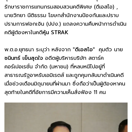
รักษาราชการแทนกรมสอบสวนคดีพิเศษ (ดีเอสไอ) ,
นายวิทยา นีติธรรม โฆษกสำนักงานป้องกันและปราบ
ปรามการฟอกเงิน (ปปง.) แถลงความคืบหน้าการดำเนิน
คดีผู้ต้องหาในคดี
หุ้น
STRAK
พ.ต.อ.ยุทธนา ระบุว่า หลังจาก
"ดีเอสไอ"
คุมตัว นาย
ชนินทร์
เย็นสุดใจ
อดีตผู้บริหารบริษัท สตาร์ค
คอร์เปอเรชั่น จำกัด (มหาชน) ที่หลบหนีไปอยู่ที่
สาธารณรัฐอาหรับเอมิเรตส์ และถูกคุมกลับมาดำเนินคดี
เมื่อช่วงเดือนมิถุนายนที่ผ่านมา ซึ่งถือว่าเป็นผู้ต้องหาคน
สุดท้ายในคดีที่อัยการมีความเห็นสั่งฟ้อง 11 คน