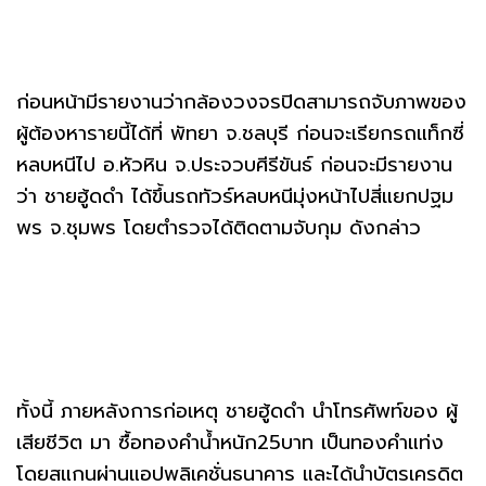
ก่อนหน้ามีรายงานว่ากล้องวงจรปิดสามารถจับภาพของ
ผู้ต้องหารายนี้ได้ที่ พัทยา จ.ชลบุรี ก่อนจะเรียกรถแท็กซี่
หลบหนีไป อ.หัวหิน จ.ประจวบศีรีขันธ์ ก่อนจะมีรายงาน
ว่า ชายฮู้ดดำ ได้ขึ้นรถทัวร์หลบหนีมุ่งหน้าไปสี่แยกปฐม
พร จ.ชุมพร โดยตำรวจได้ติดตามจับกุม ดังกล่าว
ทั้งนี้ ภายหลังการก่อเหตุ ชายฮู้ดดำ นำโทรศัพท์ของ ผู้
เสียชีวิต มา ซื้อทองคำน้ำหนัก25บาท เป็นทองคำแท่ง
โดยสแกนผ่านแอปพลิเคชั่นธนาคาร และได้นำบัตรเครดิต