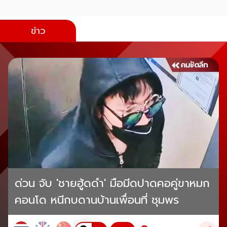
ข่าว
ด่วน จับ 'ชายฮู้ดดำ' มือมีดปาดคอคู่ขาหมก
คอนโด หนีกบดานบ้านเพื่อนที่ ชุมพร