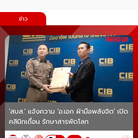
ข่าว
'สบส.' แจ้งความ 'อ.เอก ฝ่ามือพลังจิต' เปิด
คลินิกเถื่อน รักษาสารพัดโลก