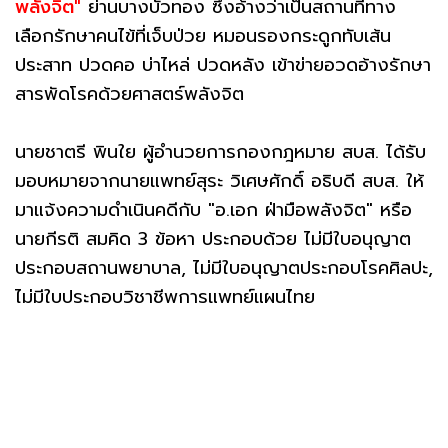
พลังจิต"
ย่านบางบัวทอง ซึ่งอ้างว่าเป็นสถานที่ทาง
เลือกรักษาคนไข้ที่เจ็บป่วย หมอนรองกระดูกทับเส้น
ประสาท ปวดคอ บ่าไหล่ ปวดหลัง เข้าข่ายอวดอ้างรักษา
สารพัดโรคด้วยศาสตร์พลังจิต
นายชาตรี พินใย ผู้อำนวยการกองกฎหมาย สบส. ได้รับ
มอบหมายจากนายแพทย์สุระ วิเศษศักดิ์ อธิบดี สบส. ให้
มาแจ้งความดำเนินคดีกับ "อ.เอก ฝ่ามือพลังจิต" หรือ
นายกีรติ สมคิด 3 ข้อหา ประกอบด้วย ไม่มีใบอนุญาต
ประกอบสถานพยาบาล, ไม่มีใบอนุญาตประกอบโรคศิลปะ,
ไม่มีใบประกอบวิชาชีพการแพทย์แผนไทย