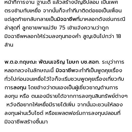
หน้าที่การงาน ฐานะดี แล้วสร้างบัญชีปลอม เป็นเพศ
ตรงข้ามกับเหยื่อ จากนั้นก็จะทำทีมาติดต่อขอเป็นเพื่อน
แต่สุดท้ายกลับกลายเป็น
มิจฉาชีพ
ที่มาหลอกดังเช่นกรณี
ล่าสุดที่ ลูกชายพาแม่วัย 75 เข้าแจ้งความว่าถูก
มิจฉาชีพหลอกให้ร่วมลงทุนทองคำ สูญเงินไปกว่า 18
ล้าน
พ.ต.อ.กฤษณะ พัฒนเจริญ โฆษก บช.สอท.
ระบุว่าการ
หลอกลวงในลักษณะนี้
มิจฉาชีพ
จะทำทีเป็นพูดคุยเรื่อง
ทั่วไปก่อนจนเหยื่อไว้ใจก็จะเริ่มชวนพูดคุยเรื่องเกี่ยวกับ
การ
ลงทุน
โดยอ้างว่าตนเองเป็นผู้เชี่ยวชาญด้านการ
ลงทุน หรือ ตนเองมีรายได้จากการลงทุนสินทรัพย์ต่างๆ
หวังดีอยากให้เหยื่อมีรายได้เพิ่ม จากนั้นจะชวนให้ลอง
ลงทุนผ่านเว็บไซต์ หรือเเพลตฟอร์มการลงทุนปลอมที่
มิจฉาชีพสร้างขึ้นมา