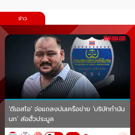
ข่าว
'ดีเอสไอ' จ่อแถลงปมเครือข่าย 'บริษัทกำนัน
นก' ส่อฮั้วประมูล