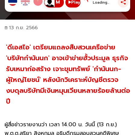
Play
Loading...
13 ก.ย. 2566
'ดีเอสไอ' เตรียมแถลงสืบสวนเครือข่าย
'บริษัทกำนันนก' อาจเข้าข่ายฮั้วประมูล ธุรกิจ
รับเหมาก่อสร้าง เจาะขุมทรัพย์ 'กำนันนก-
ผู้ใหญ่โยชน์' หลังนักวิเคราะห์บัญชีตรวจ
งบดุลบริษัทมีเงินหมุนเวียนหลายร้อยล้านต่อ
ปี
ผู้สื่อข่าวรายงานว่า เวลา 14.00 น. วันนี้ (13 ก.ย.)
พ.ต.ต.สุริยา สิงหกมล อธิบดีกรมสอบสวนคดีพิเศษ