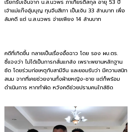
เรียกรับเงินจาก น.ส.นวพร ภาเกียรติสกุล อายุ 53 ปี
เจ้าแม่แก๊งอุ้มบุญ ทุนจีนสีเทา เป็นเงิน 33 ล้านบาท เพื่อ
ล้มคดี แต่ น.ส.นวพร จ่ายเพียง 14 ล้านบาท
คดีที่เกิดขึ้น กลายเป็นเรื่องอื้อฉาว โดย รอง ผบ.ตร.
ชี้แจงว่า ไม่ได้เป็นการกลั่นแกล้ง เพราะพยานหลักฐาน
ชัด โดยร่วมก่อเหตุกับสามีจีน และยอมรับว่า มีความสนิท
สนม จากที่เคยช่วยงานทั้งฝ่ายหญิง-ชาย แต่ก็พร้อม
ดำเนินการ หากทำผิด หวังคดีช่วยปรามคนใกล้ชิด