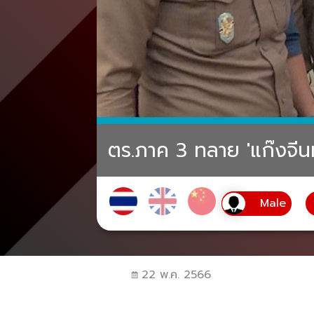
ตร.ภาค 3 ทลาย 'แก๊งจีนท
22 พ.ค. 2566