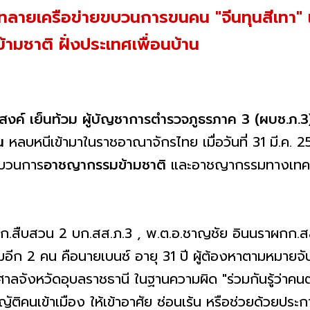
ายเครือข่ายขบวนการขนคน "จีนทุนสีเทา" 
ามชาติ ฝั่งประเทศเพื่อนบ้าน
สงค์ เย็นท้วม ผู้บัญชาการตำรวจภูธรภาค 3 (ผบช.ภ.3
น
หลบหนีเข้ามาในราชอาณาจักรไทย เมื่อวันที่ 31 มี.ค. 2
บขบวนการ
อาชญากรรมข้ามชาติ
และอาชญากรรมทางเทคโนโ
ก.สืบสวน 2 บก.สส.ภ.3 , พ.ต.อ.ชาญชัย อินนราผกก.สส
ิ่มอีก 2 คน คือนายเบนซ์ อายุ 31 ปี ผู้ต้องหาตามหมายจ
ศาลจังหวัดอุบลราชธานี ในฐานความผิด "ร่วมกันรู้ว่าคน
คนเข้าเมือง ให้เข้าอาศัย ซ่อนเร้น หรือช่วยด้วยประกา