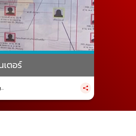
นเตอร์
..