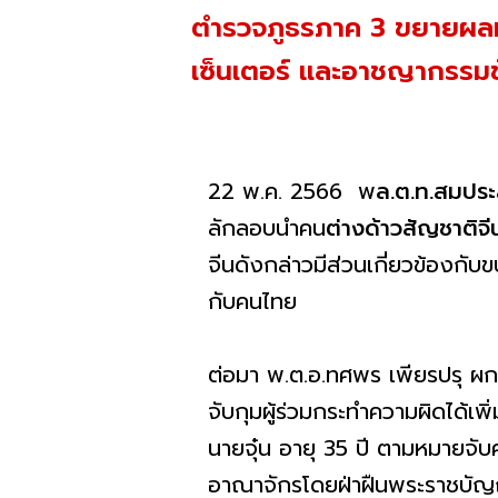
ตำรวจภูธรภาค 3 ขยายผลทล
เซ็นเตอร์ และอาชญากรรมข้
22 พ.ค. 2566 พ
ล.ต.ท.สมประ
ลักลอบนำคน
ต่างด้าวสัญชาติจี
จีนดังกล่าวมีส่วนเกี่ยวข้องกั
กับคนไทย
ต่อมา พ.ต.อ.ทศพร เพียรปรุ ผก
จับกุมผู้ร่วมกระทำความผิดได้เพ
นายจุ๋น อายุ 35 ปี ตามหมายจับ
อาณาจักรโดยฝ่าฝืนพระราชบัญญัติ