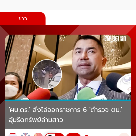
ข่าว
'ผบ.ตร.' สั่งไล่ออกราชการ 6 'ตำรวจ ตม.'
อุ้มรีดทรัพย์ล่ามสาว