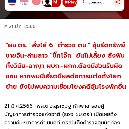
Play
Loading...
21 มี.ค. 2566
"ผบ.ตร." สั่งไล่ 6 "ตำรวจ ตม." อุ้มรีดทรัพย์
ชายจีน-ล่ามสาว "บิ๊กโจ๊ก" ยันไม่เลี้ยง สั่งฟัน
ทั้งวินัย-อาญา ผบก.-ผกก.ต้องมีส่วนรับผิด
ชอบ หากพบมีเอี่ยวมีผลต่อการแต่งตั้งโยก
ย้าย ยังไม่พบความเชื่อมโยงคดีอุ้มโรงพักอื่น
21 มี.ค.2566 พล.ต.อ.สุรเชษฐ์ หักพาล รองผู้
บัญชาการตำรวจแห่งชาติ (รอง ผบ.ตร.) เปิดเผยถึง
ความคืบหน้าการดำเนินคดี กรณี
แก๊งตำรวจ
อุ้มนักท่อง