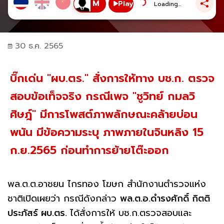
Play
Loading...
30 ธ.ค. 2565
บิ๊กเด่น "ผบ.ตร." สั่งการให้ทาง บช.ก. ตรวจ
สอบข้อเท็จจริง กรณีเพจ "ชูวิทย์ กมลวิ
ศิษฎ์" มีการโพสต์ภาพลักษณะคล้ายบ่อน
พนัน มีข้อความระบุ ภาพภายในจินหลิง 15
ก.ย.2565 ก่อนทำการย้ายโต๊ะออก
พล.ต.ต.อาชยน ไกรทอง โฆษก สำนักงานตำรวจแห่ง
ชาติเปิดเผยว่า กรณีดังกล่าว
พล.ต.อ.ดำรงศักดิ์ กิตติ
ประภัสร์ ผบ.ตร.
ได้สั่งการให้ บช.ก.ตรวจสอบและ