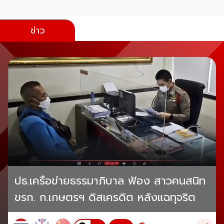
ข่าว
ปธ.เครือข่ายธรรมาภิบาล ฟ้อง สาวคนสนิท
ขรก. ก.เกษตรฯ ดิสเครดิต หลังแฉทุจริต