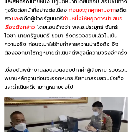
และสหกรณ์
นายหนึ่ง ปฏิบัติหน้าที่โดยมิชอบ ส่อไปในทาง
ทุจริตต่อหน้าที่อย่างต่อเนื่อง
ก่อนจะถูกคุกคามจาก
อดีต
สว.
และ
อดีตผู้ช่วยรัฐมนตรี
ท่านหนึ่งให้หยุดการนำเสนอ
เรื่องดังกล่าว
โดยแอบอ้างว่า
พล.อ.ประยุทธ์ จันทร์
โอชา
นายกรัฐมนตรี
ขอมา ซึ่งตรวจสอบแล้วไม่เป็น
ความจริง ก่อนจะมาใส่ร้ายทำลายความน่าเชื่อถือ จึง
ต้องออกมาใช้กฎหมายดำเนินคดีพิสูจน์ความจริงอีกครั้ง
เบื้องต้นพนักงานสอบสวนสอบปากคำผู้เสียหาย รวบรวม
พยานหลักฐานก่อนจะออกหมายเรียกมาสอบสวนข้อเท็จ
และดำเนินคดีตามกฎหมายต่อไป