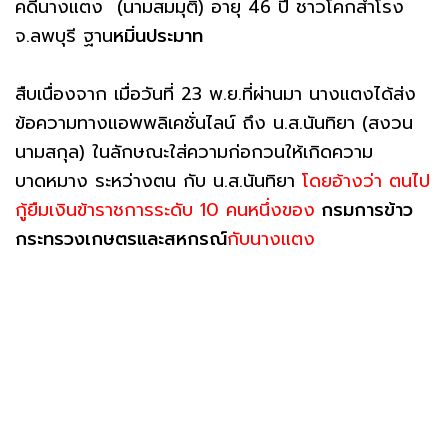
คดีนางแตง (นามสมมุติ) อายุ 46 ปี ชาวโคกสำโรง
จ.ลพบุรี ฐาน
หมิ่นประมาท
สืบเนื่องจาก เมื่อวันที่ 23 พ.ย.ที่ผ่านมา นางแตงได้ส่ง
ข้อความทางแอพพลิเคชั่นไลน์ ถึง น.ส.นันทิยา (สงวน
นามสกุล) ในลักษณะใส่ความก่อกวนให้เกิดความ
บาดหมาง ระหว่างตน กับ น.ส.นันทิยา
โดยอ้างว่า ตนไป
กู้ยืมเงินข้าราชการระดับ 10 คนหนึ่งของ
กรมการข้าว
กระทรวงเกษตรและสหกรณ์
กับนางแตง