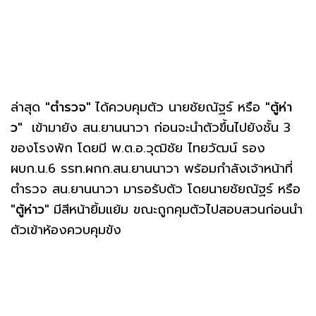
ล่าสุด
"ตำรวจ"
ได้ควบคุมตัว นายชัยณัฐร์ หรือ
"ตู้ห่า
ว"
เข้ามายัง สน.ยานนาวา ก่อนจะนำตัวขึ้นไปยังชั้น 3
ของโรงพัก โดยมี พ.ต.อ.วุฒิชัย ไทยวัฒน์ รอง
ผบก.น.6 รรท.ผกก.สน.ยานนาวา พร้อมกำลังเจ้าหน้าที่
ตำรวจ สน.ยานนาวา มารอรับตัว โดยนายชัยณัฐร์ หรือ
"ตู้ห่าว"
มีสีหน้ายิ้มแย้ม ขณะถูกคุมตัวไปสอบสวนก่อนนำ
ตัวเข้าห้องควบคุมขัง