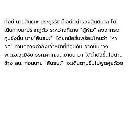
ทั้งนี้ นายสันธนะ ประยูรรัตน์ อดีตตำรวจสันติบาล ได้
เดินทางมาปรากฎตัว ระหว่างที่นาย
"ตู้ห่าว"
ลงจากรถ
คุมขังนั้น นาย
"สันธนะ"
ได้ยกมือขึ้นพร้อมโกนว่า “ห่า
วๆ” ท่ามกลางกำลังเจ้าหน้าที่ที่คุ้มกัน จากนั้นทาง
พ.ต.อ.วุฒิชัย รรท.ผกก.สน.ยานนาวา ได้นำตัวขึ้นไปด้าน
ข้าง สน. ก่อนนาย
"สันธนะ"
จะเดินตามขึ้นไปพูดคุยด้วย