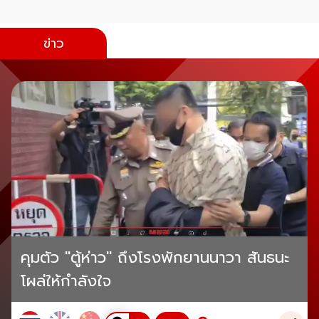
ข่าว
คุมตัว "ตู้ห่าว" ถึงโรงพักยานนาวา สันธนะ
โผล่ให้กำลังใจ