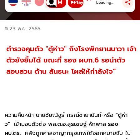
Play
Loading...
23 พ.ย. 2565
ตำรวจคุมตัว "ตู้ห่าว" ถึงโรงพักยานนาวา เจ้า
ตัวยังยิ้มได้ ขณะที่ รอง ผบก.6 รอนำตัว
สอบสวน ด้าน สันธนะ โผล่ให้กำลังใจ“
ความคืบหน้า นายชัยณัฐร์ กรณ์ชายานันท์ หรือ
"ตู้ห่า
ว"
เข้ามอบตัวต่อ
พล.ต.อ.สุรเชษฐ์ หักพาล รอง
ผบ.ตร.
หลังถูกศาลอาญากรุงเทพใต้ออกหมายจับ ใน