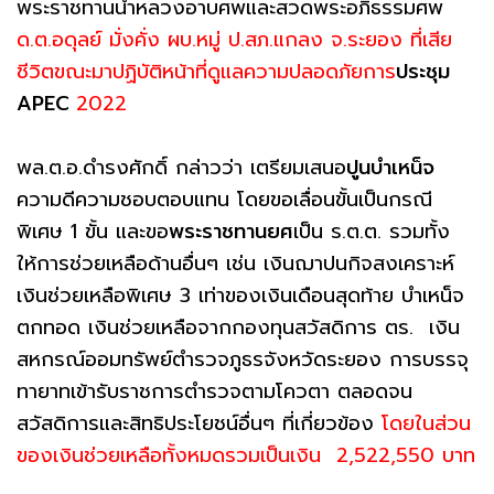
พระราชทานน้ำหลวงอาบศพและสวดพระอภิธรรมศพ
ด.ต.อดุลย์ มั่งคั่ง ผบ.หมู่ ป.สภ.แกลง จ.ระยอง ที่เสีย
ชีวิตขณะมาปฏิบัติหน้าที่ดูแลความปลอดภัยการ
ประชุม
APEC
2022
พล.ต.อ.ดำรงศักดิ์ กล่าวว่า เตรียมเสนอ
ปูนบำเหน็จ
ความดีความชอบตอบแทน โดยขอเลื่อนขั้นเป็นกรณี
พิเศษ 1 ขั้น และขอ
พระราชทานยศ
เป็น ร.ต.ต. รวมทั้ง
ให้การช่วยเหลือด้านอื่นๆ เช่น เงินฌาปนกิจสงเคราะห์
เงินช่วยเหลือพิเศษ 3 เท่าของเงินเดือนสุดท้าย บำเหน็จ
ตกทอด เงินช่วยเหลือจากกองทุนสวัสดิการ ตร. เงิน
สหกรณ์ออมทรัพย์ตำรวจภูธรจังหวัดระยอง การบรรจุ
ทายาทเข้ารับราชการตำรวจตามโควตา ตลอดจน
สวัสดิการและสิทธิประโยชน์อื่นๆ ที่เกี่ยวข้อง
โดยในส่วน
ของเงินช่วยเหลือทั้งหมดรวมเป็นเงิน 2,522,550 บาท