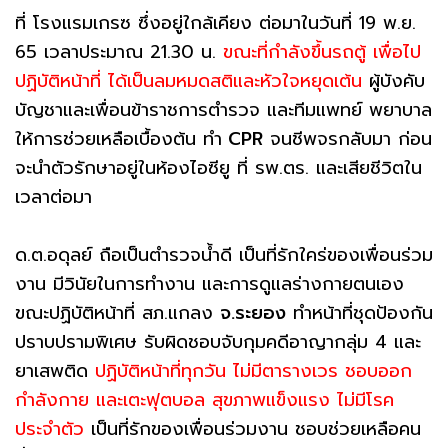
ที่ โรงแรมเกรซ ซึ่งอยู่ใกล้เคียง ต่อมาในวันที่ 19 พ.ย.
65 เวลาประมาณ 21.30 น.
ขณะที่กำลังขึ้นรถตู้ เพื่อไป
ปฏิบัติหน้าที่ ได้เป็นลมหมดสติและหัวใจหยุดเต้น
ผู้บังคับ
บัญชาและเพื่อนข้าราชการตำรวจ และทีมแพทย์ พยาบาล
ให้การช่วยเหลือเบื้องต้น ทำ
CPR
จนชีพจรกลับมา ก่อน
จะนำตัวรักษาอยู่ในห้องไอซียู ที่ รพ.ตร. และเสียชีวิตใน
เวลาต่อมา
ด.ต.อดุลย์ ถือเป็นตำรวจน้ำดี เป็นที่รักใคร่ของเพื่อนร่วม
งาน มีวินัยในการทำงาน และการดูแลร่างกายตนเอง
ขณะปฏิบัติหน้าที่ สภ.แกลง
จ.ระยอง
ทำหน้าที่ชุดป้องกัน
ปราบปรามพิเศษ รับผิดชอบจับกุมคดีอาญากลุ่ม 4 และ
ยาเสพติด
ปฏิบัติหน้าที่ทุกวัน ไม่มีตารางเวร ชอบออก
กำลังกาย และเตะฟุตบอล สุขภาพแข็งแรง ไม่มีโรค
ประจำตัว
เป็นที่รักของเพื่อนร่วมงาน ชอบช่วยเหลือคน