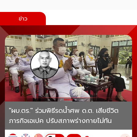
ข่าว
"ผบ.ตร." ร่วมพิธีรดน้ำศพ ด.ต. เสียชีวิต
ภารกิจเอเปค ปรับสภาพร่างกายไม่ทัน