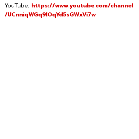
YouTube:
https://www.youtube.com/channel
/UCnniqWGq9lOqYd5sGWxVi7w