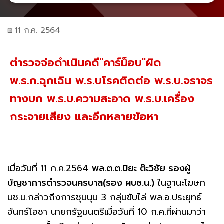
11 ก.ค. 2564
ตำรวจจ่อดำเนินคดี"คาร์ม็อบ"ผิด
พ.ร.ก.ฉุกเฉิน พ.ร.บโรคติดต่อ พ.ร.บ.จราจร
ทางบก พ.ร.บ.ความสะอาด พ.ร.บ.เครื่อง
กระจายเสียง และอีกหลายข้อหา
เมื่อวันที่ 11 ก.ค.2564
พล.ต.ต.ปิยะ ต๊ะวิชัย รองผู้
บัญชาการตำรวจนครบาล(รอง ผบช.น.)
ในฐานะโฆษก
บช.น.กล่าวถึงการชุมนุม 3 กลุ่มขับไล่ พล.อ.ประยุทธ์
จันทร์โอชา นายกรัฐมนตรีเมื่อวันที่ 10 ก.ค.ที่ผ่านมาว่า