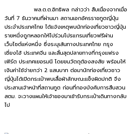
พล.ต.ต.อิทธิพล กล่าวว่า สืบเนื่องจากเมื่อ
วันที่ 7 ธันวาคมที่ผ่านมา สถานเอกอัครราชทูตญี่ปุ่น
ประจำประเทศไทย ได้แจ้งเหตุพบนักท่องเที่ยวชาวญี่ปุ่น
รายหนึ่งถูกหลอกให้ไปร่วมโปรแกรมเที่ยวฟรีผ่าน
เว็บไซต์แห่งหนึ่ง ซึ่งระบุเส้นทางประเทศไทย กรุง
เซี่ยงไฮ้ ประเทศจีน และสิ้นสุดปลายทางที่กรุงแฟรง
เฟิร์ต ประเทศเยอรมนี โดยขนวัตถุต้องสงสัย พร้อมให้
เงินค่าใช้จ่ายกว่า 2 แสนบาท ต่อมานักท่องเที่ยวชาว
ญี่ปุ่นได้เปิดกระเป๋าพบเสื้อผ้าลักษณะแข็งผิดปกติ จึง
ประสานเจ้าหน้าที่สถานทูต ก่อนที่กองบังคับการสืบสวน
สตม. จะวางแผนให้เจ้าของมาเข้ารับกระเป๋าเดินทางกลับ
ไป