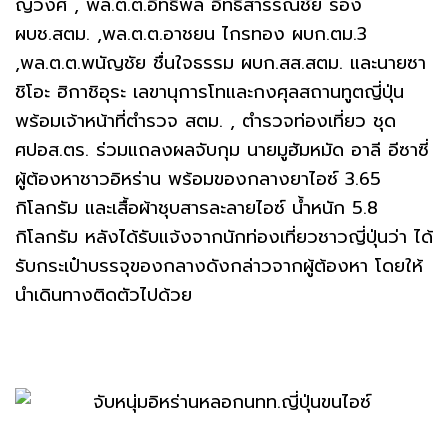
ญวงศ์ , พล.ต.ต.อิทธิพล อิทธิสารรณชัย รอง
ผบช.สตม. ,พล.ต.ต.อาชยน ไกรทอง ผบก.ตม.3
,พล.ต.ต.พนัญชัย ชื่นใจธรรม ผบก.สส.สตม. และนายซา
ชิโอะ ฮิกาชิอุระ เลขานุการโทและกงศุลสถานทูตญี่ปุ่น
พร้อมเจ้าหน้าที่ตำรวจ สตม. , ตำรวจท่องเที่ยว ชุด
ศปอส.ตร. ร่วมแถลงผลจับกุม นายมูฮัมหมัด อาลี อีซาซี่
ผู้ต้องหาชาวอิหร่าน พร้อมของกลางยาไอซ์ 3.65
กิโลกรัม และเสื้อผ้าชุบสารละลายไอซ์ น้ำหนัก 5.8
กิโลกรัม หลังได้รับแจ้งจากนักท่องเที่ยวชาวญี่ปุ่นว่า ได้
รับกระเป๋าบรรจุของกลางดังกล่าวจากผู้ต้องหา โดยให้
นำเดินทางติดตัวไปด้วย