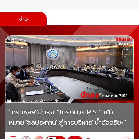
ข่าว
"กรมชลฯ"ปักธง "โครงการ PIS " เป้า
หมาย"ชลประทาน"สู่การบริหาร"น้ำอัจฉริยะ"