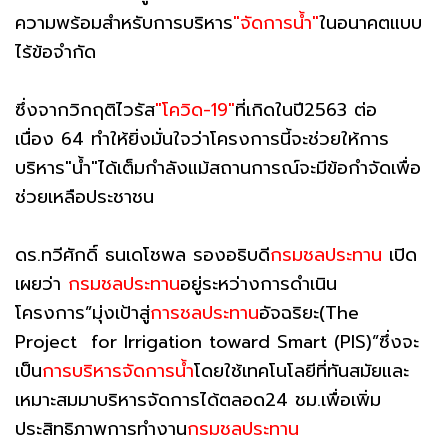
ความพร้อมสำหรับการบริหาร
"จัดการน้ำ"
ในอนาคตแบบ
ไร้ข้อจำกัด
ซึ่งจากวิกฤติไวรัส
"โควิด-19"
ที่เกิดในปี2563 ต่อ
เนื่อง 64 ทำให้ยิ่งมั่นใจว่าโครงการนี้จะช่วยให้การ
บริหาร"น้ำ"ได้เต็มกำลังแม้สถานการณ์จะมีข้อกำจัดเพื่อ
ช่วยเหลือประชาชน
ดร.ทวีศักดิ์ ธนเดโชพล รองอธิบดี
กรมชลประทาน
เปิด
เผยว่า
กรมชลประทาน
อยู่ระหว่างการดำเนิน
โครงการ”มุ่งเป้าสู่
การชลประทาน
อัจฉริยะ(The
Project for Irrigation toward Smart (PIS)”ซึ่งจะ
เป็น
การบริหารจัดการน้ำ
โดยใช้เทคโนโลยีที่ทันสมัยและ
เหมาะสมมาบริหารจัดการได้ตลอด24 ชม.เพื่อเพิ่ม
ประสิทธิภาพการทำงาน
กรมชลประทาน