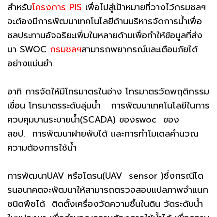
สำหรับ
โครงการ PIS
เพื่อไปสู่เป้าหมายที่วางไว้กรมชลฯ
จะต้องมีการพัฒนาเทคโนโลยีด้านบริหารจัดการน้ำเพื่อ
ชลประทานอัจฉริยะเพิ่มในหลายด้านเพื่อทำให้ข้อมูลที่ส่ง
มา SWOC
กรมชลฯ
สามารถพยากรณ์และเตือนภัยได้
อย่างแม่นยำ
อาทิ การจัดให้มีโทรมาตรในอ่าง โทรมาตรวัดพฤติกรรม
เขื่อน โทรมาตรระดับลุ่มน้ำ การพัฒนาเทคโนโลยีในการ
ควบคุมบานระบายน้ำ(SCADA) ของswoc ของ
สชป. การพัฒนาฝายพับได้ และการทำโมเดลคำนวณ
ความต้องการใช้น้ำ
การพัฒนาUAV หรือโดรน(UAV sensor )ซึ่งกรณีโด
รนอนาคตจะพัฒนาให้สามารถตรวจสอบแปลภาพจำแนก
ชนิดพืชได้ ติดตั้งเครื่องวัดความชื้นในดิน วัดระดับน้ำ