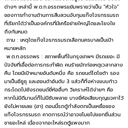
ต่างๆ เหล่านี้ พ.ต.ท.อรรถพรแย้มพรายว่าเป็น "หัวใจ"
ของการทำงานด้านการสืบสวนจับกุมแก๊งโจรกรรมรถ
ที่เรียกได้ว่าเป็นองค์กรที่มีเครือข่ายใหญ่โตและโยงใย
ถึงกันหมด
ถาม : เหตุใดแก๊งโจรกรรมรถเลือกนครบาลเป็นเป้า
หมายหลัก
พ.ต.ท.อรรถพร : สภาพพื้นที่ในกรุงเทพฯ มีรถเยอะ มี
ปัจจัยที่เอื้อต่อการกระทำผิด คนร้ายมักก่อเหตุเวลากลาง
คืน โดยมีเป้าหมายอันดับหนึ่ง คือ รถยนต์โตโยต้า รอง
มาเป็นอีซูซุ และฮอนด้าอันดับ 3 แล้วก็ทิ้งห่างแบบก้าว
กระโดดไปยังรถยนต์ยี่ห้ออื่นๆ วิเคราะห์ได้ง่ายๆ คือ
หากไม่มีดีมานด์ก็ไม่มีซับพลาย บางยี่ห้อเสียบกุญแจคาไว้
ยังไม่หายเลย (ฮา) ตอนนี้รถตู้กำลังตกเป็นเหยื่อของ
แก๊งโจรกรรมรถ คาดการณ์ว่าอาจขโมยไปแยกชิ้นส่วน
ขายอะไหล่ เนื่องจากอะไหล่รถตู้แพงมาก