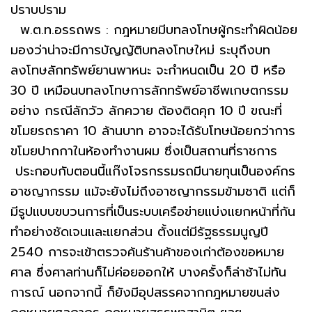
ปราบปราม
พ.ต.ท.อรรถพร : กฎหมายมีบทลงโทษผู้กระทำผิดน้อย
มองว่าน่าจะมีการบัญญัติบทลงโทษใหม่ ระบุถึงบท
ลงโทษลักทรัพย์ยานพาหนะ จะกำหนดเป็น 20 ปี หรือ
30 ปี เหมือนบทลงโทษการลักทรัพย์อาชีพเกษตกรรม
อย่าง กรณีลักวัว ลักควาย ต้องติดคุก 10 ปี ขณะที่
ขโมยรถราคา 10 ล้านบาท อาจจะได้รับโทษน้อยกว่าการ
ขโมยปากกาในห้องทำงานผม ซึ่งเป็นสถานที่ราชการ
ประกอบกับตอนนี้แก๊งโจรกรรมรถมีนายทุนเป็นองค์กร
อาชญากรรม แม้จะยังไม่ถึงอาชญากรรมข้ามชาติ แต่ก็
มีรูปแบบขบวนการที่เป็นระบบเครือข่ายแบ่งแยกหน้าที่กัน
ทำอย่างชัดเจนและแยกส่วน ตั้งแต่มีรัฐธรรมนูญปี
2540 การจะเข้าตรวจค้นร้านค้าของเก่าต้องขอหมาย
ศาล ซึ่งศาลท่านก็ไม่ค่อยออกให้ บางครั้งก็ล่าช้าไม่ทัน
การณ์ นอกจากนี้ ก็ยังมีอุปสรรคจากกฎหมายขนส่ง