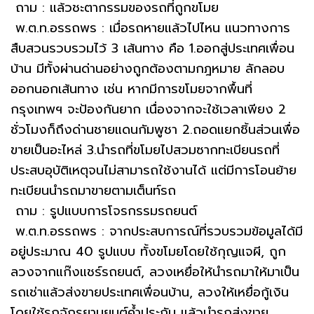
ถาม : แล้วชะตากรรมของรถที่ถูกขโมย
พ.ต.ท.อรรถพร : เมื่อรถหายแล้วไปไหน แนวทางการ
สืบสวนรวบรวมไว้ 3 เส้นทาง คือ 1.ออกสู่ประเทศเพื่อน
บ้าน มีทั้งผ่านด่านอย่างถูกต้องตามกฎหมาย ลักลอบ
ออกนอกเส้นทาง เช่น หากมีการขโมยจากพื้นที่
กรุงเทพฯ จะป้องกันยาก เนื่องจากจะใช้เวลาเพียง 2
ชั่วโมงก็ถึงด่านชายแดนกัมพูชา 2.ถอดแยกชิ้นส่วนเพื่อ
ขายเป็นอะไหล่ 3.นำรถที่ขโมยไปสวมซากทะเบียนรถที่
ประสบอุบัติเหตุจนไม่สามารถใช้งานได้ แต่มีการโอนย้าย
ทะเบียนนำรถมาขายตามเต็นท์รถ
ถาม : รูปแบบการโจรกรรมรถยนต์
พ.ต.ท.อรรถพร : จากประสบการณ์ที่รวบรวมข้อมูลได้มี
อยู่ประมาณ 40 รูปแบบ ทั้งขโมยโดยใช้กุญแจผี, ถูก
ลวงจากแก๊งแชร์รถยนต์, ลวงเหยื่อให้นำรถมาให้มาเป็น
รถเช่าแล้วส่งขายประเทศเพื่อนบ้าน, ลวงให้เหยื่อกู้เงิน
โดยใช้รถจักรยานยนต์ค้ำประกัน แล้วนำรถส่งขาย