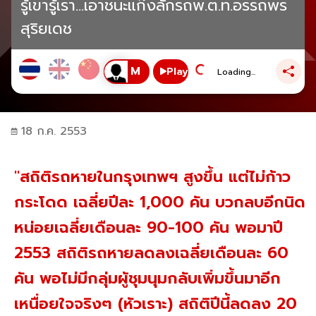
รู้เขารู้เรา...เอาชนะแก๊งลักรถพ.ต.ท.อรรถพร
สุริยเดช
Play
Loading...
18 ก.ค. 2553
"สถิติรถหายในกรุงเทพฯ สูงขึ้น แต่ไม่ก้าว
กระโดด เฉลี่ยปีละ 1,000 คัน บวกลบอีกนิด
หน่อยเฉลี่ยเดือนละ 90-100 คัน พอมาปี
2553 สถิติรถหายลดลงเฉลี่ยเดือนละ 60
คัน พอไม่มีกลุ่มผู้ชุมนุมกลับเพิ่มขึ้นมาอีก
เหนื่อยใจจริงๆ (หัวเราะ) สถิติปีนี้ลดลง 20