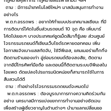
กฎหมายศุลกากร กฎหมายสรรพาสามิต ฯลฯ
ถาม : มีการนำเทคโนโลยีใหม่ๆ มาสนับสนุนการทำงาน
อย่างไร
พ.ต.ท.อรรถพร : อยากให้ทำแบบประเทศมาเลเซียนะ ที่มี
การติดบาร์โค้ดในชิ้นส่วนรถยนต์ 10 จุด คือ เพิ่มบาร์
โค้ดไปเยอะๆ บางประเทศแค่ขูดเม็ดสีมาก็รู้เลย ส่วนศูนย์
โจรกรรมรถยนต์ก็เขียนเว็บไซต์รถหายดอทคอม เพิ่ม
โอกาสแจ้งเบาะแสสกัดจับ, ใช้จีพีเอส, แคมเมอร่าแท็กกิ้ง
ติดตามร้านของเก่า อู่ซ่อมรถยนต์ต้องสงสัย, ติดตาม
จากอีมี่โทรศัพท์มือถือ และตอนนี้ก็ติดตามระบบจีพีเอสใน
ไอแพด ดัดแปลงโปรแกรมนิดหน่อยก็สามารถใช้ในการ
สืบสวนได้ดี
ถาม : ทำอย่างไรโจรกรรมรถถยนต์จะหมดไป
พ.ต.ท.อรรถพร : ต้องบูรณาการทางความคิดร่วมกัน
อย่าง นครบาลมีการแบ่งแยกการทำงานอย่างชัดเจน
เพื่อสร้างผู้เชี่ยวชาญในด้านต่างๆ นำมาแลกเปลี่ยนขอ