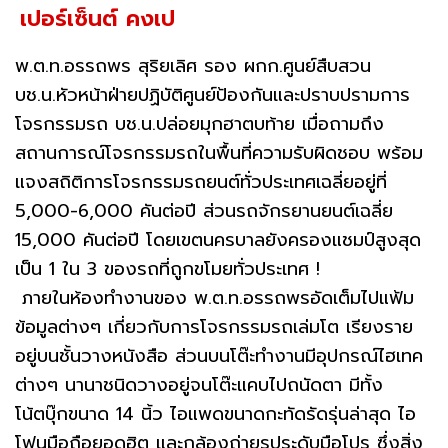
เปอร์เซ็นต์ คงเป
พ.ต.ท.อรรถพร สุริยเลิศ รอง ผกก.ศูนย์สืบสวน
บช.น.หัวหน้าฝ่ายปฏิบัติศูนย์ป้องกันและปราบปรามการ
โจรกรรมรถ บช.น.ปล่อยมุกฮาตบท้าย เมื่อถามถึง
สถานการณ์โจรกรรมรถในพื้นที่ความรับผิดชอบ พร้อม
แจงสถิติการโจรกรรมรถยนต์ทั่วประเทศเฉลี่ยอยู่ที่
5,000-6,000 คันต่อปี ส่วนรถจักรยานยนต์เฉลี่ย
15,000 คันต่อปี โดยเขตนครบาลยังครองแชมป์สูงสุด
เป็น 1 ใน 3 ของรถที่ถูกขโมยทั่วประเทศ !
ภายในห้องทำงานของ พ.ต.ท.อรรถพรอัดเต็มไปแฟ้ม
ข้อมูลต่างๆ เกี่ยวกับการโจรกรรมรถเล่มโต เรียงราย
อยู่บนชั้นวางหนังสือ ส่วนบนโต๊ะทำงานมีอุปกรณ์ไฮเทค
ต่างๆ นานาชนิดวางอยู่จนโต๊ะแคบไปถนัดตา มีทั้ง
โน้ตบุ๊กขนาด 14 นิ้ว ไอแพดขนาดกะทัดรัดรุ่นล่าสุด ไอ
โฟนมือถือยอดฮิต และกล้องถ่ายรูประดับมือโปร ซึ่งสิ่ง