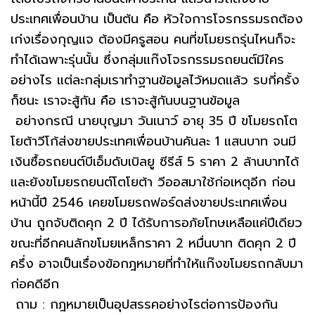
ประเทศเพื่อนบ้าน เป็นต้น คือ หัวใจการโจรกรรมรถต้อง
เก่งเรื่องกุญแจ ต้องมีครูสอน คนที่ขโมยรถรุ่นไหนก็จะ
ทำได้เฉพาะรุ่นนั้น ซึ่งกลุ่มแก๊งโจรกรรมรถยนต์มีใคร
อย่างไร แต่ละกลุ่มเราทำฐานข้อมูลไว้หมดแล้ว รบกี่ครั้ง
ก็ชนะ เราจะสู้กัน คือ เราจะสู้กันบนฐานข้อมูล
อย่างกรณี นายบุญมา วันเนาว์ อายุ 35 ปี ขโมยรถโต
โยต้าวีโก้ส่งขายประเทศเพื่อนบ้านคันละ 1 แสนบาท จนมี
เงินซื้อรถยนต์บีเอ็มดับเบิลยู ซีรีส์ 5 ราคา 2 ล้านบาทได้
และยังขโมยรถยนต์โตโยต้า วีออสมาใช้ก่อเหตุอีก ก่อน
หน้านี้ปี 2546 เคยขโมยรถฟอร์ดส่งขายประเทศเพื่อน
บ้าน ถูกจับติดคุก 2 ปี ได้รับการอภัยโทษเหลือแค่ปีเดียว
ขณะที่อีกคนลักขโมยเหล็กราคา 2 หมื่นบาท ติดคุก 2 ปี
ครึ่ง อาจเป็นเรื่องข้อกฎหมายที่ทำให้แก๊งขโมยรถกลับมา
ก่อคดีอีก
ถาม : กฎหมายเป็นอุปสรรคอย่างไรต่อการป้องกัน