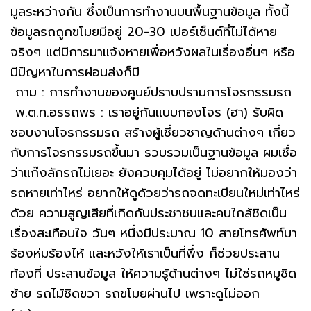
มูลระหว่างกัน ซึ่งเป็นการทำงานบนพื้นฐานข้อมูล ทั้งนี้
ข้อมูลรถถูกขโมยมีอยู่ 20-30 เปอร์เซ็นต์ที่ไม่ได้หาย
จริงๆ แต่มีการมาแจ้งหายเพื่อหวังผลในเรื่องอื่นๆ หรือ
มีปัญหาในการผ่อนส่งก็มี
ถาม : การทำงานของศูนย์ปราบปรามการโจรกรรมรถ
พ.ต.ท.อรรถพร : เราอยู่กันแบบกองโจร (ฮา) รับผิด
ชอบงานโจรกรรมรถ สร้างผู้เชี่ยวชาญด้านต่างๆ เกี่ยว
กับการโจรกรรมรถขึ้นมา รวบรวมเป็นฐานข้อมูล ผมเชื่อ
ว่าแก๊งลักรถไม่เยอะ ยังควบคุมได้อยู่ ไม่อยากให้มองว่า
รถหายเท่าไหร่ อยากให้ดูด้วยว่ารถจดทะเบียนใหม่เท่าไหร่
ด้วย ความสูญเสียที่เกิดกับประชาชนและคนใกล้ชิดเป็น
เรื่องสะเทือนใจ วันๆ หนึ่งมีประมาณ 10 สายโทรศัพท์มา
ร้องห่มร้องไห้ และหวังให้เราเป็นที่พึ่ง ก็ช่วยประสาน
ท้องที่ ประสานข้อมูล ให้ความรู้ด้านต่างๆ ไม่ใช่รถหมูชิด
ซ้าย รถไม้ชิดขวา รถขโมยผ่านไป เพราะดูไม่ออก