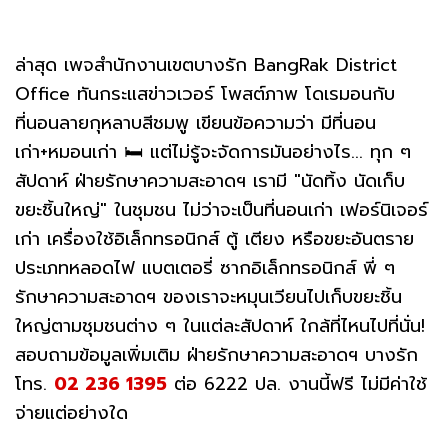
ล่าสุด เพจสำนักงานเขตบางรัก BangRak District
Office ทันกระแสข่าวเวอร์ โพสต์ภาพ โดเรมอนกับ
ที่นอนลายกุหลาบสีชมพู เขียนข้อความว่า มีที่นอน
เก่า+หมอนเก่า 🛏 แต่ไม่รู้จะจัดการมันอย่างไร... ทุก ๆ
สัปดาห์ ฝ่ายรักษาความสะอาดฯ เรามี "นัดทิ้ง นัดเก็บ
ขยะชิ้นใหญ่" ในชุมชน ไม่ว่าจะเป็นที่นอนเก่า เฟอร์นิเจอร์
เก่า เครื่องใช้อิเล็กทรอนิกส์ ตู้ เตียง หรือขยะอันตราย
ประเภทหลอดไฟ แบตเตอรี่ ซากอิเล็กทรอนิกส์ พี่ ๆ
รักษาความสะอาดฯ ของเราจะหมุนเวียนไปเก็บขยะชิ้น
ใหญ่ตามชุมชนต่าง ๆ ในแต่ละสัปดาห์ ใกล้ที่ไหนไปที่นั่น!
สอบถามข้อมูลเพิ่มเติม ฝ่ายรักษาความสะอาดฯ บางรัก
โทร.
02 236 1395
ต่อ 6222 ปล. งานนี้ฟรี ไม่มีค่าใช้
จ่ายแต่อย่างใด