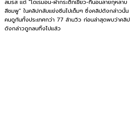
สมรส แต่ "โดเรมอน-ฝากระติกเขียว-ที่นอนลายกุหลาบ
สีชมพู" ในคลิปกลับแย่งซีนไปเต็มๆ ซึ่งคลิปดังกล่าวนั้น
คนดูกันทั้งประเทศกว่า 77 ล้านวิว ก่อนล่าสุดพบว่าคลิป
ดังกล่าวถูกลบทิ้งไปแล้ว