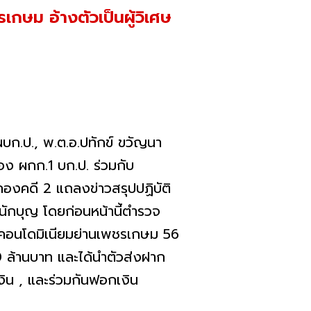
กษม อ้างตัวเป็นผู้วิเศษ
 ผบก.ป., พ.ต.อ.ปทักข์ ขวัญนา
รอง ผกก.1 บก.ป. ร่วมกับ
องคดี 2 แถลงข่าวสรุปปฏิบัติ
ักบุญ โดยก่อนหน้านี้ตำรวจ
้าคอนโดมิเนียมย่านเพชรเกษม 56
 ล้านบาท และได้นำตัวส่งฝาก
งิน , และร่วมกันฟอกเงิน