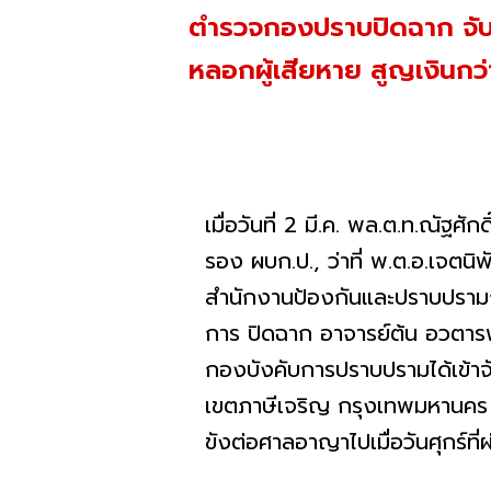
ตำรวจกองปราบปิดฉาก จับกุ
หลอกผู้เสียหาย สูญเงินกว
เมื่อวันที่ 2 มี.ค. พล.ต.ท.ณัฐ
รอง ผบก.ป., ว่าที่ พ.ต.อ.เจตนิ
สำนักงานป้องกันและปราบปรามกา
การ ปิดฉาก อาจารย์ต้น อวตาร
กองบังคับการปราบปรามได้เข้าจ
เขตภาษีเจริญ กรุงเทพมหานคร 
ขังต่อศาลอาญาไปเมื่อวันศุกร์ท