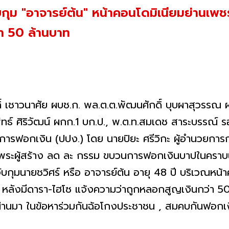
ม "อาจารย์ต้น" หน้าคอนโดมิเนียมย่านเพชรเ
่า 50 ล้านบาท
ศักดิ์ เชาวนาศัย ผบช.ก. พล.ต.ต.พัฒนศักดิ์ บุบผาสุวรรณ
พัทธ์ ศิริวัฒน์ ผกก.1 บก.ป., พ.ต.ท.สมเดช สาระบรรณ์ 
รฟอกเงิน (ปปง.) โดย นายปิยะ ศรีวิกะ ผู้อำนวยการก
พระผู้สร้าง ลด ละ กรรม ขบวนการฟอกเงินบาปในคราบน
ับกุมนายชวิศร์ หรือ อาจารย์ต้น อายุ 48 ปี บริเวณหน
หลังมีดารา-ไฮโซ แจ้งความว่าถูกหลอกสูญเงินกว่า 50
ี่ผ่านมา ในข้อหาร่วมกันฉ้อโกงประชาชน , สมคบกันฟอกเ