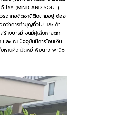
แอนด์ โซล (MIND AND SOUL)
วรจากอดีตชาติติดตามอยู่ ต้อง
็วกว่าการทำบุญทั่วไป และ ถ้า
มสร้างบารมี จนมีผู้เสียหายตก
าท และ ณ ปัจจุบันมีการโอนเงิน
สียหายคือ มัดหมี่ พิมดาว พานิช