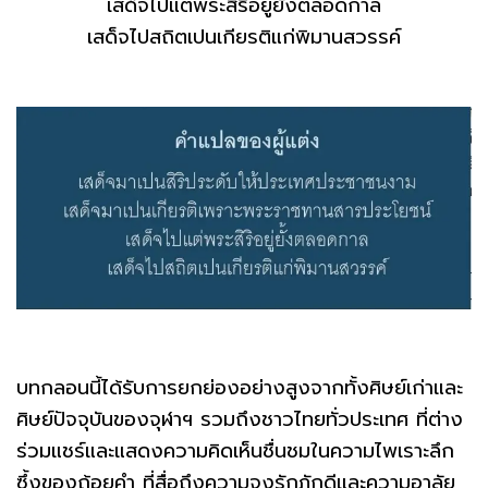
เสด็จไปแต่พระสิริอยู่ยั้งตลอดกาล
เสด็จไปสถิตเปนเกียรติแก่พิมานสวรรค์
บทกลอนนี้ได้รับการยกย่องอย่างสูงจากทั้งศิษย์เก่าและ
ศิษย์ปัจจุบันของจุฬาฯ รวมถึงชาวไทยทั่วประเทศ ที่ต่าง
ร่วมแชร์และแสดงความคิดเห็นชื่นชมในความไพเราะลึก
ซึ้งของถ้อยคำ ที่สื่อถึงความจงรักภักดีและความอาลัย