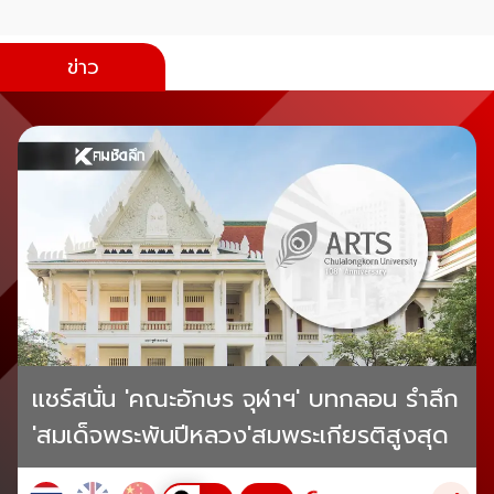
ข่าว
แชร์สนั่น 'คณะอักษร จุฬาฯ' บทกลอน รำลึก
'สมเด็จพระพันปีหลวง'สมพระเกียรติสูงสุด