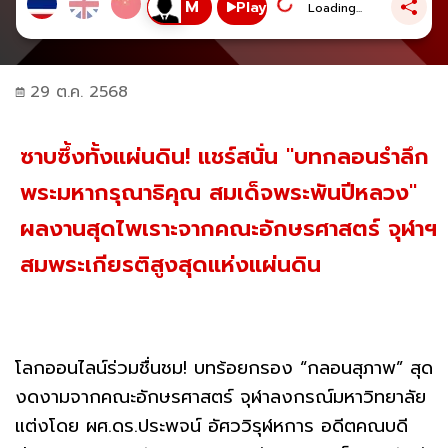
Play
Loading...
29 ต.ค. 2568
ซาบซึ้งทั้งแผ่นดิน! แชร์สนั่น "บทกลอนรำลึก
พระมหากรุณาธิคุณ สมเด็จพระพันปีหลวง"
ผลงานสุดไพเราะจากคณะอักษรศาสตร์ จุฬาฯ
สมพระเกียรติสูงสุดแห่งแผ่นดิน
โลกออนไลน์ร่วมชื่นชม! บทร้อยกรอง “กลอนสุภาพ” สุด
งดงามจากคณะอักษรศาสตร์ จุฬาลงกรณ์มหาวิทยาลัย
แต่งโดย ผศ.ดร.ประพจน์ อัศววิรุฬหการ อดีตคณบดี