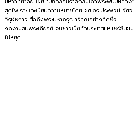
มหาวิทยาลัย เผย “บทกลอนรำลึกสมเด็จพระพันปีหลวง”
สุดไพเราะและเปี่ยมความหมายโดย ผศ.ดร.ประพจน์ อัศว
วิรุฬหการ สื่อถึงพระมหากรุณาธิคุณอย่างลึกซึ้ง
งดงามสมพระเกียรติ จนชาวเน็ตทั่วประเทศแห่แชร์ชื่นชม
ไม่หยุด