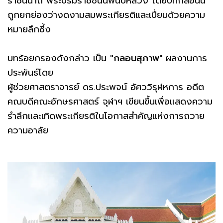
ราชินีนาถ พระบรมราชชนนีพันปีหลวง โดยบทกลอนนี้
ถูกยกย่องว่างดงามสมพระเกียรติและเปี่ยมด้วยความ
หมายลึกซึ้ง
บทร้อยกรองดังกล่าว เป็น
"กลอนสุภาพ"
ผลงานการ
ประพันธ์โดย
ผู้ช่วยศาสตราจารย์ ดร.ประพจน์ อัศววิรุฬหการ อดีต
คณบดีคณะอักษรศาสตร์ จุฬาฯ เขียนขึ้นเพื่อแสดงความ
รำลึกและเทิดพระเกียรติในโอกาสสำคัญแห่งการถวาย
ความอาลัย