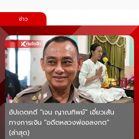
ข่าว
อัปเดตคดี "เจน ญาณทิพย์" เอี่ยวเส้น
ทางการเงิน "อดีตหลวงพ่ออลงกต"
(ล่าสุด)