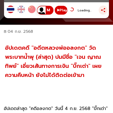
Play
Loading...
04 ก.ย. 2568
อัปเดตคดี "อดีตหลวงพ่ออลงกต" วัด
พระบาทน้ำพุ (ล่าสุด) ปมมีชื่อ "เจน ญาณ
ทิพย์" เอี่ยวเส้นทางการเงิน "บิ๊กเต่า" เผย
ความคืบหน้า ยังไม่ได้ติดต่อเข้ามา
อัปเดตล่าสุด "คดีอลงกต" วันนี้ 4 ก.ย. 2568 "บิ๊กเต่า"