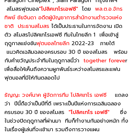
Paragon Cineplex , Siam Paragon กรุงเทพฯ
สโมสรฟุตบอล
"โปลิศเทโรเอฟซี"
โดย
พล.ต.อ.จักร
ทิพย์ ชัยจินดา อดีตผู้บัญชาการสำนักงานตำรวจแห่ง
ชาติ ประธานสโมสร
ได้เป็นประธานในการจัดงาน เปิด
ตัว สโมสรโปลิศเทโรเอฟซี ทีมในไทยลีก 1 เพื่อเข้าสู่
ฤดูกาลแข่งขัน
ฟุตบอลไทยลีก
2022-23 ภายใต้
แนวคิดเฉลิมฉลองครบรอบ 30 ปี ของสโมสร พร้อม
กับคำขวัญประจำทีมในฤดูกาลนี้ว่า
together foreve
r
เพื่อสื่อให้เห็นถึงความผูกพันธ์ระหว่างสโมสรและแฟน
ฟุตบอลที่มีให้กันตลอดไป
ธัญญะ วงศ์นาค ผู้จัดการทีม โปลิศเทโร เอฟซี
แถลง
ว่า ปีนี้ถือว่าเป็นปีที่ดี เพราะเป็นปีแห่งการเฉลิมฉลอง
ครบรอบ 30 ปี ของสโมสร
"โปลิศเทโร เอฟซี"
ซึ่ง
ในช่วงปิดฤดูกาลที่ผ่านมา ทีมก็ทำงานกันอย่างหนัก ทั้ง
ในเรื่องผู้เล่นที่จะเข้ามา รวมถึงการวางแผน