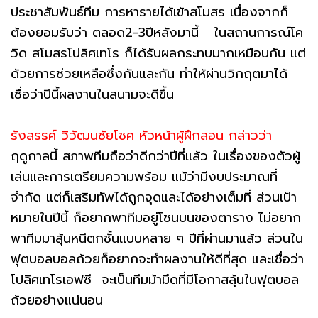
ประชาสัมพันธ์ทีม การหารายได้เข้าสโมสร เนื่องจากก็
ต้องยอมรับว่า ตลอด2-3ปีหลังมานี้ ในสถานการณ์โค
วิด สโมสรโปลิศเทโร ก็ได้รับผลกระทบมากเหมือนกัน แต่
ด้วยการช่วยเหลือซึ่งกันและกัน ทำให้ผ่านวิกฤตมาได้
เชื่อว่าปีนี้ผลงานในสนามจะดีขึ้น
รังสรรค์ วิวัฒนชัยโชค หัวหน้าผู้ฝึกสอน กล่าวว่า
ฤดูกาลนี้ สภาพทีมถือว่าดีกว่าปีที่แล้ว ในเรื่องของตัวผู้
เล่นและการเตรียมความพร้อม แม้ว่ามีงบประมาณที่
จำกัด แต่ก็เสริมทัพได้ถูกจุดและได้อย่างเต็มที่ ส่วนเป้า
หมายในปีนี้ ก็อยากพาทีมอยู่โซนบนของตาราง ไม่อยาก
พาทีมมาลุ้นหนีตกชั้นแบบหลาย ๆ ปีที่ผ่านมาแล้ว ส่วนใน
ฟุตบอลบอลถ้วยก็อยากจะทำผลงานให้ดีที่สุด และเชื่อว่า
โปลิศเทโรเอฟซี จะเป็นทีมม้ามึดที่มีโอกาสลุ้นในฟุตบอล
ถ้วยอย่างแน่นอน