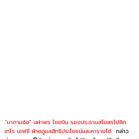
"มาดามอ้อ" นฬาพร ไชยนิน รองประธานสโมสรโปลิศ
เทโร เอฟชี ฝ่ายดูแลสิทธิประโยชน์และหารายได้
กล่าว