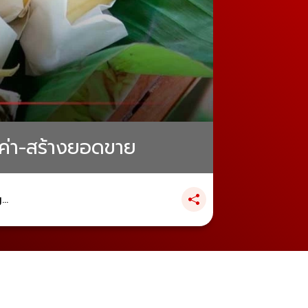
ลค่า-สร้างยอดขาย
..