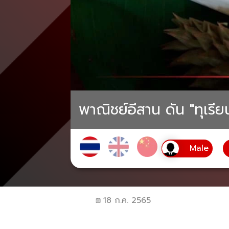
พาณิชย์อีสาน ดัน "ทุเรี
18 ก.ค. 2565