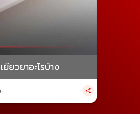
ิเยียวยาอะไรบ้าง
..