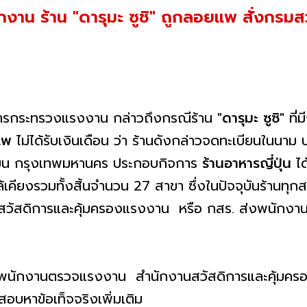
าน ร้าน "ดารุมะ ซูชิ" ถูกลอยแพ สั่งกรมสว
่าการกระทรวงแรงงาน กล่าวถึงกรณีร้าน
"ดารุมะ ซูซิ"
ที่
แพ
ไม่ได้รับเงินเดือน ว่า ร้านดังกล่าวจดทะเบียนในนาม บ
งเขน กรุงเทพมหานคร ประกอบกิจการ
ร้านอาหารญี่ปุ่น
ได
ียงรวมทั้งสิ้นจำนวน 27 สาขา ซึ่งในปัจจุบันร้านทุกสาข
รมสวัสดิการและคุ้มครองแรงงาน หรือ กสร. ส่งพนัก
ี้ พนักงานตรวจแรงงาน สำนักงานสวัสดิการและคุ้มครอ
จสอบหาข้อเท็จจริงเพิ่มเติม