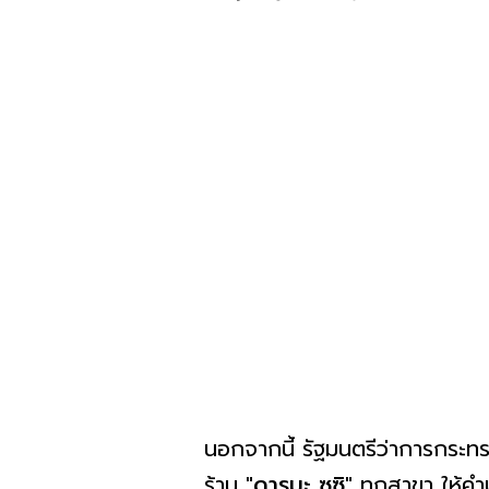
นอกจากนี้ รัฐมนตรีว่าการกระท
ร้าน
"ดารุมะ ซูซิ"
ทุกสาขา ให้คำ