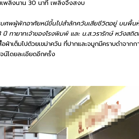
วบคุมเพลิงนาน 30 นาที เพลิงจึงสงบ
พบศพผู้พักอาศัยหนีขึ้นไปสำลักควันเสียชีวิตอยู่ บนพื้น
ี ทายาทเจ้าของโรงพิมพ์ และ น.ส.วรารักษ์ หวังสถิตย์
เสื้อผ้าเต็มไปด้วยเขม่าควัน ที่ปากและจมูกมีคราบดำจาก
ูจน์โดยละเอียดอีกครั้ง