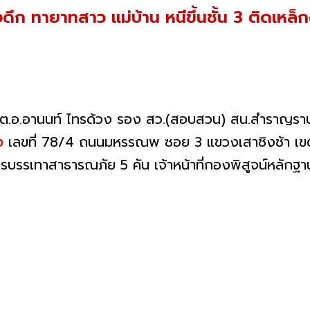
ก ทายาทสาว แม่บ้าน หนีขึ้นชั้น 3 ติดเหล็ก
.ต.อ.อานนท์ ไทรด้วง รอง สว.(สอบสวน) สน.สำราญราษฎ
าง
เลขที่ 78/4 ถนนมหรรณพ ซอย 3 แขวงเสาชิงช้า เ
รรเทาสาธารณภัย 5 คัน เจ้าหน้าที่กองพิสูจน์หลักฐา