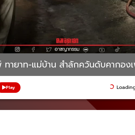
มพ์ ทายาท-แม่บ้าน สำลักควันดับคากองเ
Loading.
Play