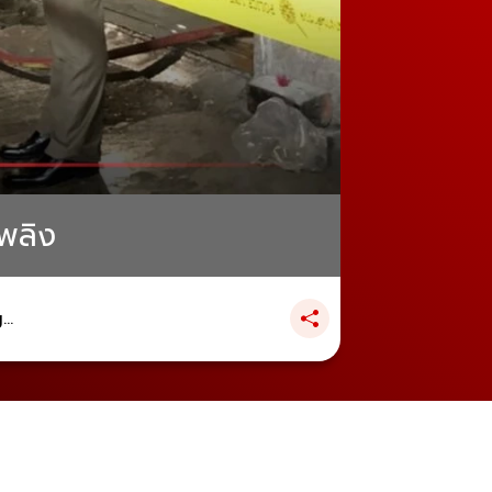
พลิง
..