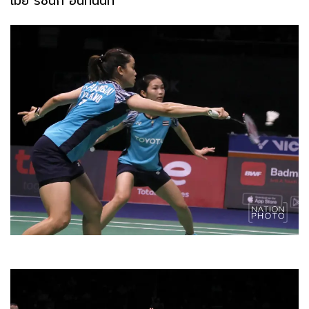
เมย์ รัชนก อินทนนท์