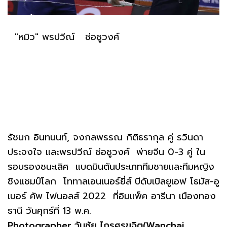
"หมิว" พรปวีณ์ ช่อชูวงศ์
รัชนก อินทนนท์, จงกลพรรณ กิติธรากุล คู่ รวินดา
ประจงใจ และพรปวีณ์ ช่อชูวงศ์ พ่ายจีน 0-3 คู่ ใน
รอบรองชนะเลิศ แบดมินตันประเภททีมชายและทีมหญิง
ชิงแชมป์โลก โททาลเอนเนอร์ยี่ส์ บีดับเบิลยูเอฟ โธมัส-อู
เบอร์ คัพ ไฟนอลส์ 2022 ที่อิมแพ็ค อารีนา เมืองทอง
ธานี วันศุกร์ที่ 13 พ.ค.
Photographer วันชัย ไกรศรขจิต(Wanchai