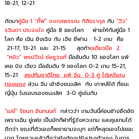
18-21, 12-21
ถัดมา
คู่มือ 1 "กิ๊ฟ" จงกลพรรณ กิติธรากุล
กับ
"วิว"
รวินดา ประจงใจ
คู่มือ 8 ของโลก พ่ายให้กับคู่มือ 1
โลก คือ เฉิน ยิงเฉิง กับ เจีย ยี่ฟาน 1-2 เกม คือ
21-17, 13-21 และ 21-15 สุดท้า
ยเดี่ยวมือ 2
"หมิว" พรปวีณ์ ช่อชูวงศ์
มืออันดับ 10 ของโลก แพ้
เหอ บิง เจียว มืออันดับ 9 ของโลก 0-2 เกม 15-21,
15-21
สรุปทีมชาติไทย แพ้ จีน 0-3 คู่ ได้เหรียญ
ทองแดง
ส่วน จีน เข้าชิงชนะเลิศ กับ เกาหลีใต้ ที่ชนะ
ญี่ปุ่น ในรอบรองชนะเลิศ 3-0 คู่เช่นกัน
"เมย์" รัชนก อินทนนท์
กล่าวว่า เกมวันนี้ค่อนข้างอึดอัด
เพราะเฉิน ยู่เฟย เป็นนักกีฬาที่รู้จังหวะเกม และคุมเกมได้
ดีกว่า ขณะที่ตัวเองก็พยายามจะบุก แต่ก็หลุดเองไปเยอะ
มาก โดยรวมแล้วถือว่ายังต้องปรับปรุงตัวเอง ในการ