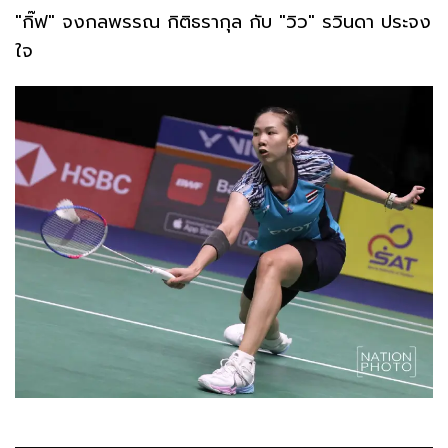
"กิ๊ฟ" จงกลพรรณ กิติธรากุล กับ "วิว" รวินดา ประจง
ใจ