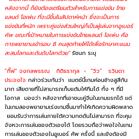
หลังจากนี้ ก็ยังต้องเตรียมตัวสำหรับการแข่งขัน ไทย
แลนด์ โอเพ่น ที่จะมีขึ้นในสัปดาห์หน้า ซึ่งจะเป็นการ
แข่งขันที่หนัก เพราะคู่แข่งส่วนใหญ่ก็เป็นผู้เล่นจากอูเบอร์
คัพ ขณะที่เป้าหมายในการแข่งขันไทยแลนด์ โอเพ่น คือ
การพยายามเข้ารอบ 8 คนสุดท้ายให้ได้เพื่อรักษาคะแนน
สะสมโลกและดันดับโลกด้วย"
รัชนก ระบุ
"กิ๊ฟ" จงกลพรรณ กิติธรากุล - "วิว" รวินดา
ประจงใจ
กล่าวร่วมกันว่า แมตช์นี้เกมค่อนข้างสูสีกัน
มาก เสียดายที่ไม่สามารถเก็บแต้มให้ทีมได้ ทั้ง ๆ ที่มี
โอกาส มองว่า หลังจากที่เอาชนะคู่จีนในเกมแรกได้ แต่
ในเกมสองพยายามเร่งเกมขึ้นมาทำให้เกิดความผิดพลาด
ยอมรับว่าการเล่นภายใต้ความกดดันไม่สามารถ ที่จะคุม
จังหวะการเล่นของตัวเองได้ โดยรวมถือว่าพอใจในเกม
การเล่นของตัวเองในอูเบอร์ คัพ ครั้งนี้ และยังต้องมี