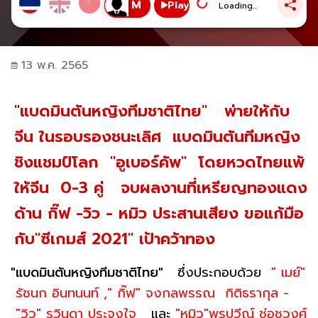
Play
Loading...
13 พ.ค. 2565
"แบดมินตันหญิงทีมชาติไทย" พ่ายให้กับ
จีน ในรอบรองชนะเลิศ แบดมินตันทีมหญิง
ชิงแชมป์โลก "อูเบอร์คัพ" โดยหวดไทยแพ้
ให้จีน 0-3 คู่ จบผลงานที่เหรียญทองแดง
ด้าน กิ๊ฟ -วิว - หมิว ประสานเสียง ขอแก้มือ
กับ"ซีเกมส์ 2021" เป้าคว้าทอง
"แบดมินตันหญิงทีมชาติไทย"
ซึ่งประกอบด้วย
" เมย์"
รัชนก อินทนนท์ ," กิ๊ฟ" จงกลพรรณ กิติธรากุล -
"วิว" รวินดา ประจงใจ
และ
"หมิว"พรปวีณ์ ช่อชูวงศ์