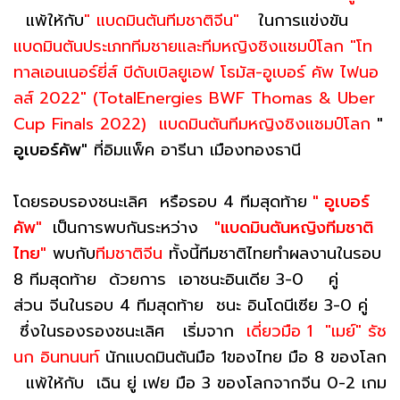
แพ้ให้กับ
" แบดมินตันทีมชาติจีน"
ในการแข่งขัน
แบดมินตันประเภททีมชายและทีมหญิงชิงแชมป์โลก "โท
ทาลเอนเนอร์ยี่ส์ บีดับเบิลยูเอฟ โธมัส-อูเบอร์ คัพ ไฟนอ
ลส์ 2022" (TotalEnergies BWF Thomas & Uber
Cup Finals 2022)
แบดมินตันทีมหญิงชิงแชมป์โลก
"
อูเบอร์คัพ"
ที่อิมแพ็ค อารีนา เมืองทองธานี
โดยรอบรองชนะเลิศ หรือรอบ 4 ทีมสุดท้าย
" อูเบอร์
คัพ"
เป็นการพบกันระหว่าง
"แบดมินตันหญิงทีมชาติ
ไทย"
พบกับ
ทีมชาติจีน
ทั้งนี้ทีมชาติไทยทำผลงานในรอบ
8 ทีมสุดท้าย ด้วยการ เอาชนะอินเดีย 3-0 คู่
ส่วน จีนในรอบ 4 ทีมสุดท้าย ชนะ อินโดนีเซีย 3-0 คู่
ซึ่งในรองรองชนะเลิศ เริ่มจาก
เดี่ยวมือ 1 "เมย์" รัช
นก อินทนนท์
นักแบดมินตันมือ 1ของไทย มือ 8 ของโลก
แพ้ให้กับ เฉิน ยู่ เฟย มือ 3 ของโลกจากจีน 0-2 เกม