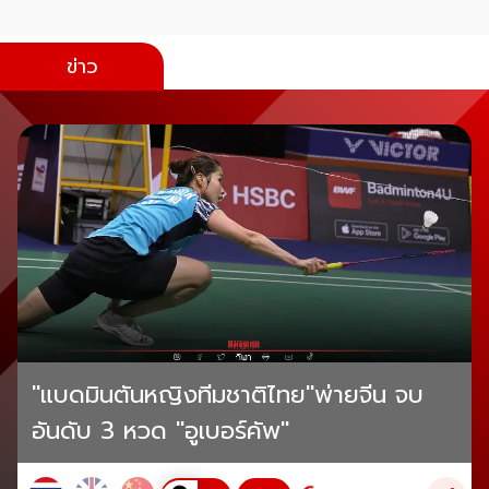
ข่าว
"แบดมินตันหญิงทีมชาติไทย"พ่ายจีน จบ
อันดับ 3 หวด "อูเบอร์คัพ"