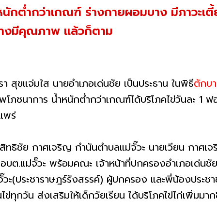
หนักต่ำกว่าเกณฑ์ ร่างกายผอมบาง มีภาวะเตี้ย
างมีคุณภาพ แล้วก็ตาม
รา สุขแจ่มใส นายอำเภอเด่นชัย เป็นประธาน ในพิธี
ตักบา
าวะทุพโภชนาการ น้ำหนักต่ำกว่าเกณฑ์ได้บริโภคไข่วันละ
.แพร่
สิทธิชัย กาศเจริญ กำนันตำบลแม่จั๊วะ นายเวียน กาศ
ต.แม่จั๊วะ พร้อมคณะ เจ้าหน้าที่ปกครองอำเภอเด่นชัย ผู้
ม่จั๊วะ(ประชาราษฎร์รังสรรค์) ผู้ปกครอง และพี่น้องประช
นไข่ทุกวัน ส่งเสริมให้เด็กวัยเรียน ได้บริโภคไข่ไก่เพิ่มมากข