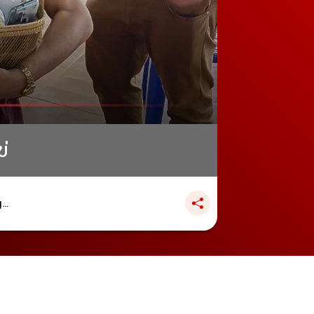
ข่
..