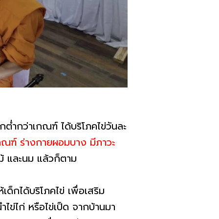
ักต่ำกว่าเกณฑ์ ได้บริโภคไข่วันละ
าเกณฑ์ ร่างกายผอมบาง มีภาวะ
ม้ และนม แล้วก็ตาม
็กได้บริโภคไข่ เพื่อเสริม
่ไก่ หรือไข่เป็ด จากบ้านมา