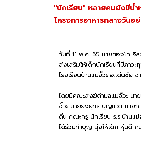
"นักเรียน" หลายคนยังมีน้ำ
โครงการอาหารกลางวันอย่
วันที่ 11 พ.ค. 65 นายกองโท อิส
ส่งเสริมให้เด็กนักเรียนที่มีภ
โรงเรียนบ้านแม่จั๊วะ อ.เด่นชัย จ
โดยมีคณะสงฆ์ตำบลแม่จั๊วะ นาย
จั๊วะ นายยงยุทธ บุญแวว นายก อบ
ถิ่น คณะครู นักเรียน ร.ร.บ้านแ
ได้ร่วมทำบุญ มุ่งให้เด็ก หุ่นดี กิ