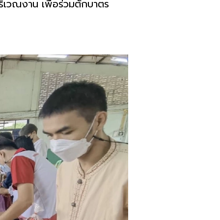
บริเวณงาน เพื่อร่วมตักบาตร