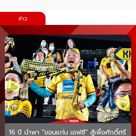
ข่าว
16 ปี นำพา "ขอนแก่น เอฟซี" สู้เพื่อศักดิ์ศรี