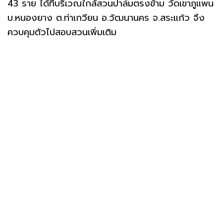
43 ราย ได้ที่บริเวณใกล้สวนปาล์มตรงข้าม วัดเขาภูแพน
บ.หนองยาง ต.ท่าเกวียน อ.วัฒนานคร จ.สระแก้ว จึง
ควบคุมตัวไปสอบสวนเพิ่มเติม