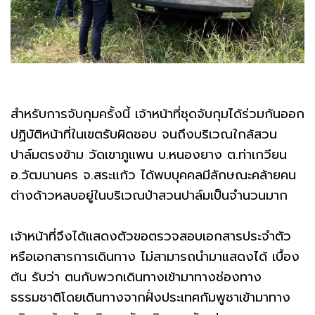
สำหรับการจับกุมครั้งนี้ เจ้าหน้าที่ชุดจับกุมได้ร่วมกันออก
ปฏิบัติหน้าที่ในเขตรับผิดชอบ จนถึงบริเวณใกล้สวน
ปาล์มตรงข้าม วัดเขาภูแพน บ.หนองยาง ต.ท่าเกวียน
อ.วัฒนานคร จ.สระแก้ว ได้พบบุคคลมีลักษณะคล้ายคน
ต่างด้าวหลบอยู่ในบริเวณป่าสวนปาล์มเป็นจำนวนมาก
เจ้าหน้าที่จึงได้แสดงตัวขอตรวจสอบเอกสารประจำตัว
หรือเอกสารการเดินทาง ไม่สามารถนำมาแสดงได้ เบื้อง
ต้น รับว่า ตนกับพวกเดินทางเข้ามาทางช่องทาง
ธรรมชาติโดยเดินทางจากฝั่งประเทศกัมพูชาเข้ามาทาง