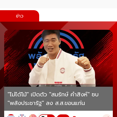
ข่าว
"ไม่ได้โม้" เปิดตัว "สมรักษ์ คำสิงห์" ซบ
"พลังประชารัฐ" ลง ส.ส.ขอนแก่น