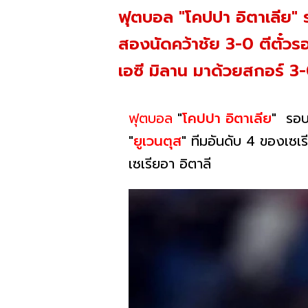
ฟุตบอล "โคปปา อิตาเลีย" 
สองนัดคว้าชัย 3-0 ตีตั๋วร
เอซี มิลาน มาด้วยสกอร์ 3
ฟุตบอล
"
โคปปา อิตาเลีย
" รอบร
"
ยูเวนตุส
" ทีมอันดับ 4 ของเซเร
เซเรียอา อิตาลี