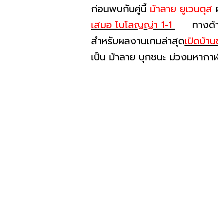
ก่อนพบกันคู่นี้
ม้าลาย ยูเวนตุส
ผ
เสมอ โบโลญญ่า 1-1
ทางด้าน
สำหรับผลงานเกมล่าสุด
เปิดบ้า
เป็น ม้าลาย บุกชนะ ม่วงมหากา