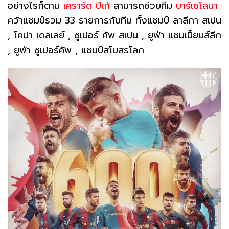
อย่างไรก็ตาม
เคราร์ด ปีเก้
สามารถช่วยทีม
บาร์เซโลนา
คว้าแชมป์รวม 33 รายการกับทีม ทั้งแชมป์ ลาลีกา สเปน
, โคปา เดลเลย์ , ซูเปอร์ คัพ สเปน , ยูฟ่า แชมเปี้ยนส์ลีก
, ยูฟ่า ซูเปอร์คัพ , แชมป์สโมสรโลก