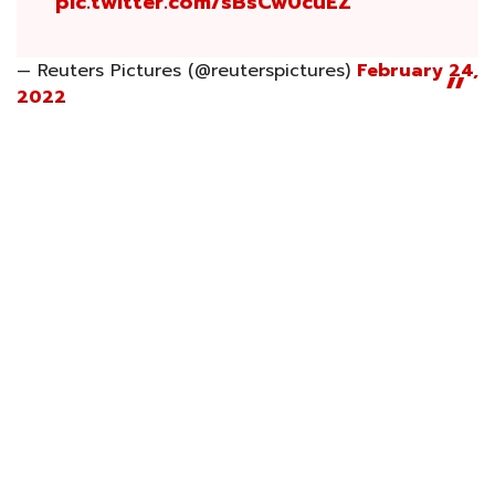
pic.twitter.com/sBsCw0cuEZ
— Reuters Pictures (@reuterspictures)
February 24,
2022