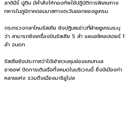
ลาดิมีร์ ปูติน มีคำสั่งให้กองทัพใช้ปฏิบัติการพิเศษทาง
ทหารในภูมิภาคดอนบาสทางตะวันออกของยูเครน
กระทรวงกลาโหมรัสเซีย ยังปฏิเสธข่าวที่ฝ่ายยูเครนระบุ
ว่า สามารถยิงเครื่องบินรัสเซีย 5 ลำ และเฮลิคอปเตอร์ 1
ลำ จนตก
รัสเซียยังประกาศว่าได้เข้าควบคุมช่องแคบทะเล
อาซอฟ ปิดการเดินเรือทั้งหมดในบริเวณนี้ ซึ่งมีเมืองท่า
หลายแห่ง รวมถึงเมืองมาริอูโปล