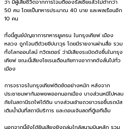
ว่า มีผู้เสียชีวิตจากการโจมตีของรัสเซียแล้วไม่ต่ำกว่า
50 คน โดยเป็นทหารประมาณ 40 นาย และพลเรือนอีก
10 คน
ทั้งนี้ศูนย์บัญชาการทหารยูเครน ในกรุงเคียฟ เมือง
หลวง ถูกโจมตีด้วยขีปนาวุธ โดยมีรายงานผ่านสื่อ รวม
ทั้งโลกออนไลน์ ทวิตเตอร์ ว่ามีเสียงระเบิดดังขึ้นในกรุง
เคียฟ ขณะนี้เสียงไซเรนเตือนภัยทางอากาศดังลั่นไปทั่ว
เมือง
การจราจรในกรุงเคียฟติดขัดอย่างหนัก หลังจาก
ประชาชนพากันอพยพออกนอกเมือง บางส่วนหนีไปหลบ
ภัยในสถานีรถไฟใต้ดิน บางส่วนเข้าแถวยาวรอขึ้นรถบัส
เติมน้ำมันที่สถานีบริการ และถอนเงินสดที่ตู้เอทีเอ็ม
นอกจากนี้ยังได้ยินเสียงยิงถล่มใกล้สนามบินหลัก รวม