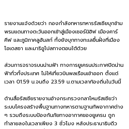
รายงานแจ้งด้วยว่า กองกำลังทหารทหารรัสเซียบุกข้าม
พรมแดนทางตะวันออกเข้าสู่เมืองเชอร์นิฮิฟ เมืองคาร์
คีฟ และภูมิภาคลูฮันสก์ ทั้งยังบุกทางทะเลขึ้นฝั่งที่เมือง
โอเดสซา และมาริอูโปลทางตอนใต้ด้วย
ส่วนการจราจรบนน่านฟ้า ทางการยูเครนประกาศปิดน่าน
ฟ้าทั่วทั้งประเทศ ไม่ให้เที่ยวบินพลเรือนเข้าออก ตั้งแต่
เวลา 01.59 น.จนถึง 23.59 น.ตามเวลาท้องถิ่นในวันนี้
ด้านสื่อรัสเซียรายงานอ้างกระทรวงกลาโหมรัสเซียว่า
ระบบโครงสร้างพื้นฐานทางทหารตามฐานทัพอากาศต่าง
ๆ รวมถึงระบบป้องกันภัยทางอากาศของยูเครน ถูก
ทำลายลงในเวลาเพียง 3 ชั่วโมง หลังประธานาธิบดีว