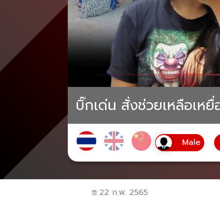
บิ๊กเด่น สั่งช่วยเหลือเหย
22 ก.พ. 2565