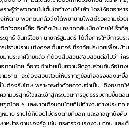
ราะรู้ว่าพวกตนไม่เต็มใจทำงานให้แล้ว โดยให้อดอาหาร มี
ยิงให้ตาย พวกตนกลัวจึงได้พยายามโพสต์ขอความช่วยเหล
ตใจตอนนี้คือ คิดถึงบ้าน อยากกลับเมืองไทยให้เร็วที่ส
ระยุทธ์ จันทร์โอชา นายกรัฐมนตรี ได้สั่งการให้มีการป
รปราบปรามแก๊งคอลเซ็นเตอร์ ที่อาศัยประเทศเพื่อนบ้านเ
ลับมาประเทศไทยแล้ว ก็ต้องสืบสวนสอบสวนต่อไปว่า ใครเป็
าไปหลอกคนไทย ก็อาจเข้าข่ายเป็นความผิดฐานร่วมกันฉ้อโก
ามชาติ จะต้องสอบสวนให้ปรากฏข้อเท็จจริงของเหยื่อแ
ตุที่ไม่ต้องรับโทษเพราะกระทำด้วยความจำเป็น จึงอยากใ
งความบริสุทธิ์ใจและเข้าสู่กระบวนการยุติธรรมตามขั้
่วยฑูตไทย ฯ และฝากเตือนคนไทยที่ไปทำงานต่างประเทศ อ
าย รายได้ก็น้อยไม่ตรงตามที่บอก และอาจถูกบังคับ ต้
ษาหน่วยงานของรัฐ เช่น กระทรวงแรงงาน ก่อน และเตือ