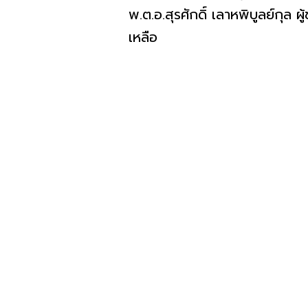
พ.ต.อ.สุรศักดิ์ เลาหพิบูลย์กุ
เหลือ