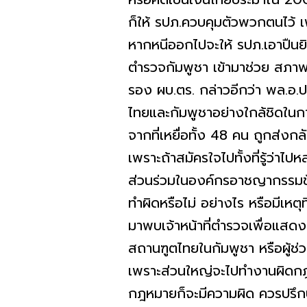
ก็ให้ รปภ.ควบคุมตัวพวกตนไว้ เพ
หากหนีออกไปจะให้ รปภ.เอาปืน
ตำรวจกัมพูชา เข้ามาช่วย สภาพจิ
รอง ผบ.ตร. กล่าวอีกว่า พล.อ.ป
ไทยและกัมพูชาอย่างใกล้ชิดในกา
จากที่เหยื่อทั้ง 48 คน ถูกส่งก
เพราะถ้าสมัครใจไปทั้งที่รู้ว่
ส่วนร่วมในองค์กรอาชญากรรมข้
ทำผิดหรือไม่ อย่างไร หรือมีเห
มาพบเจ้าหน้าที่ตำรวจเพื่อแสด
สถานฑูตไทยในกัมพูชา หรือผู้ช
เพราะส่วนใหญ่จะไปทำงานผิดกฎหม
กฎหมายก็จะมีความผิด ควรปรึก