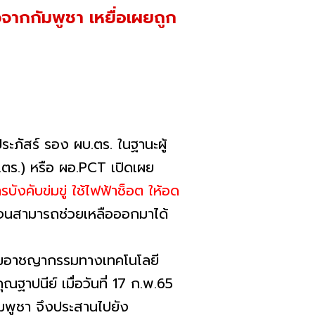
วจากกัมพูชา เหยื่อเผยถูก
ระภัสร์ รอง ผบ.ตร. ในฐานะผู้
ร.) หรือ ผอ.PCT เปิดเผย
งคับข่มขู่ ใช้ไฟฟ้าช็อต ให้อด
 จนสามารถช่วยเหลือออกมาได้
ปรามอาชญากรรมทางเทคโนโลยี
ฐาปนีย์ เมื่อวันที่ 17 ก.พ.65
มพูชา จึงประสานไปยัง