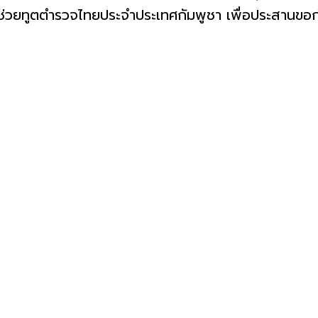
ล ผู้ช่วยทูตตำรวจไทยประจำประเทศกัมพูชา เพื่อประสานขอ