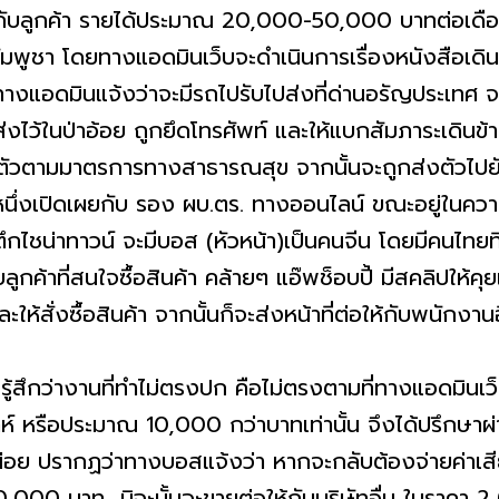
คุยกับลูกค้า รายได้ประมาณ 20,000-50,000 บาทต่อเดือน
มพูชา โดยทางแอดมินเว็บจะดำเนินการเรื่องหนังสือเดิน
างแอดมินแจ้งว่าจะมีรถไปรับไปส่งที่ด่านอรัญประเทศ 
งไว้ในป่าอ้อย ถูกยึดโทรศัพท์ และให้แบกสัมภาระเดินข้
ตัวตามมาตรการทางสาธารณสุข จากนั้นจะถูกส่งตัวไปยั
ยหนึ่งเปิดเผยกับ รอง ผบ.ตร. ทางออนไลน์ ขณะอยู่ใน
กไชน่าทาวน์ จะมีบอส (หัวหน้า)​เป็นคนจีน โดยมีคนไทยที่พ
ค้าที่สนใจซื้อสินค้า คล้ายๆ แอ๊พช็อบปี้ มีสคลิปให้คุ
ะให้สั่งซื้อสินค้า จากนั้นก็จะส่งหน้าที่ต่อให้กับพนัก
้สึกว่างานที่ทำไม่ตรงปก คือไม่ตรงตามที่ทางแอดมินเว็
าห์ หรือประมาณ 10,000 กว่าบาทเท่านั้น จึงได้ปรึกษา
หน่อย ปรากฏว่าทางบอสแจ้งว่า หากจะกลับต้องจ่ายค่าเส
,000 บาท มิฉะนั้นจะขายต่อให้กับบริษัทอื่น ในราคา 