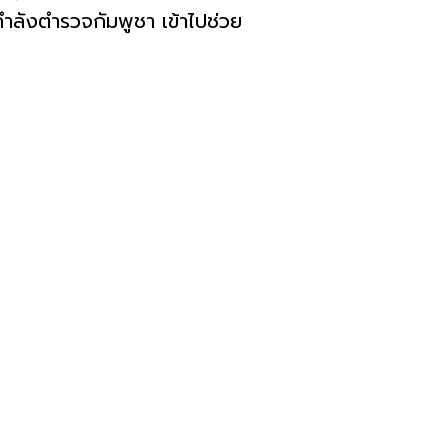
กำลังตำรวจกัมพูชา เข้าไปช่วย