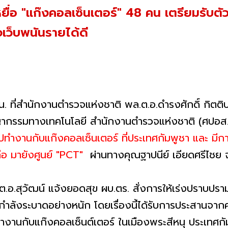
หยื่อ "แก๊งคอลเซ็นเตอร์" 48 คน เตรียมรับตั
ว็บพนันรายได้ดี
 น. ที่สำนักงานตำรวจแห่งชาติ พล.ต.อ.ดำรงศักดิ์ กิตติป
กรรมทางเทคโนโลยี สำนักงานตำรวจแห่งชาติ (ศปอส.ต
านกับแก๊งคอลเซ็นเตอร์ ที่ประเทศกัมพูชา และ มีการบั
ือ มายังศูนย์ "PCT"
ผ่านทางคุณฐาปนีย์ เอียดศรีไชย
ล.ต.อ.สุวัฒน์ แจ้งยอดสุข ผบ.ตร. สั่งการให้เร่งปราบ
ำลังระบาดอย่างหนัก โดยเรื่องนี้ได้รับการประสานจากคุณ
งานกับแก๊งคอลเซ็นต์เตอร์ ในเมืองพระสีหนุ ประเทศกั