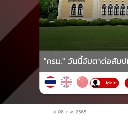
"ครม." วันนี้จับตาต่อสัม
08 ก.พ. 2565