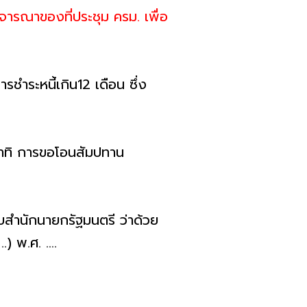
ารณาของที่ประชุม ครม. เพื่อ
รชำระหนี้เกิน12 เดือน ซึ่ง
อาทิ การขอโอนสัมปทาน
ียบสํานักนายกรัฐมนตรี ว่าด้วย
..) พ.ศ. ….