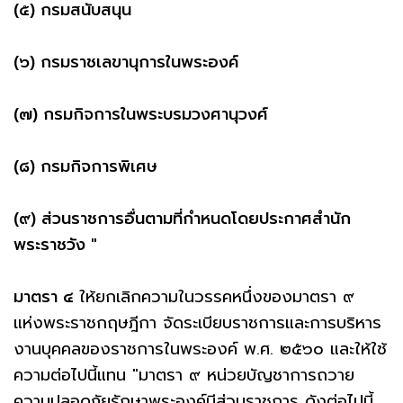
(๕) กรมสนับสนุน
(๖) กรมราชเลขานุการในพระองค์
(๗) กรมกิจการในพระบรมวงศานุวงศ์
(๘) กรมกิจการพิเศษ
(๙) ส่วนราชการอื่นตามที่กําหนดโดยประกาศสํานัก
พระราชวัง "
มาตรา ๔
ให้ยกเลิกความในวรรคหนึ่งของมาตรา ๙
แห่งพระราชกฤษฎีกา จัดระเบียบราชการและการบริหาร
งานบุคคลของราชการในพระองค์ พ.ศ. ๒๕๖๐ และให้ใช้
ความต่อไปนี้แทน "มาตรา ๙ หน่วยบัญชาการถวาย
ความปลอดภัยรักษาพระองค์มีส่วนราชการ ดังต่อไปนี้