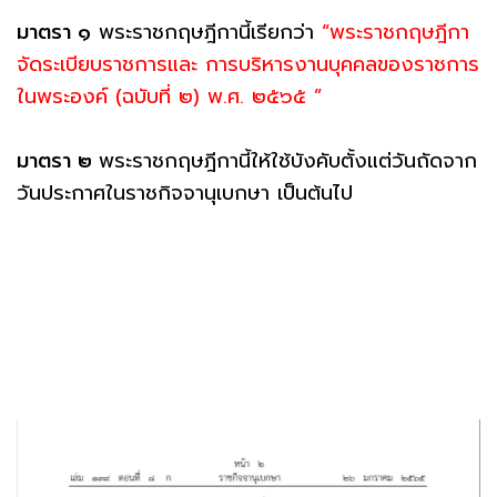
มาตรา ๑
พระราชกฤษฎีกานี้เรียกว่า
“พระราชกฤษฎีกา
จัดระเบียบราชการและ การบริหารงานบุคคลของราชการ
ในพระองค์ (ฉบับที่ ๒) พ.ศ. ๒๕๖๕ ”
มาตรา ๒
พระราชกฤษฎีกานี้ให้ใช้บังคับตั้งแต่วันถัดจาก
วันประกาศในราชกิจจานุเบกษา เป็นต้นไป