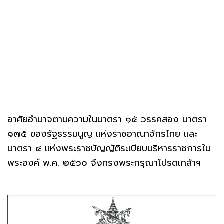
อาศัยอํานาจตามความในมาตรา ๑๕ วรรคสอง มาตรา
๑๗๕ ของรัฐธรรมนูญ แห่งราชอาณาจักรไทย และ
มาตรา ๔ แห่งพระราชบัญญัติระเบียบบริหารราชการใน
พระองค์ พ.ศ. ๒๕๖๐ จึงทรงพระกรุณาโปรดเกล้าฯ