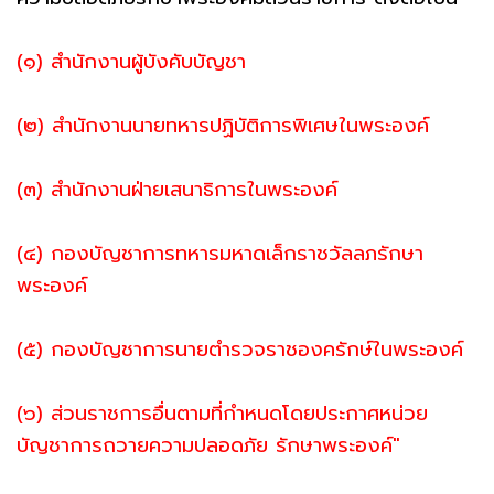
(๑) สํานักงานผู้บังคับบัญชา
(๒) สํานักงานนายทหารปฏิบัติการพิเศษในพระองค์
(๓) สํานักงานฝ่ายเสนาธิการในพระองค์
(๔) กองบัญชาการทหารมหาดเล็กราชวัลลภรักษา
พระองค์
(๕) กองบัญชาการนายตํารวจราชองครักษ์ในพระองค์
(๖) ส่วนราชการอื่นตามที่กําหนดโดยประกาศหน่วย
บัญชาการถวายความปลอดภัย รักษาพระองค์"