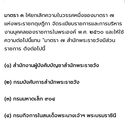
มาตรา ๓
ให้ยกเลิกความในวรรคหนึ่งของมาตรา ๗
แห่งพระราชกฤษฎีกา จัดระเบียบราชการและการบริหาร
งานบุคคลของราชการในพระองค์ พ.ศ. ๒๕๖๐ และให้ใช้
ความต่อไปนี้แทน "มาตรา ๗ สํานักพระราชวังมีส่วน
ราชการ ดังต่อไปนี้
(๑) สํานักงานผู้บังคับบัญชาสํานักพระราชวัง
(๒) กรมบังคับการสํานักพระราชวัง
(๓) กรมมหาดเล็ก ๙๐๔
(๔) กรมกิจการในสมเด็จพระนางเจ้าฯ พระบรมราชินี