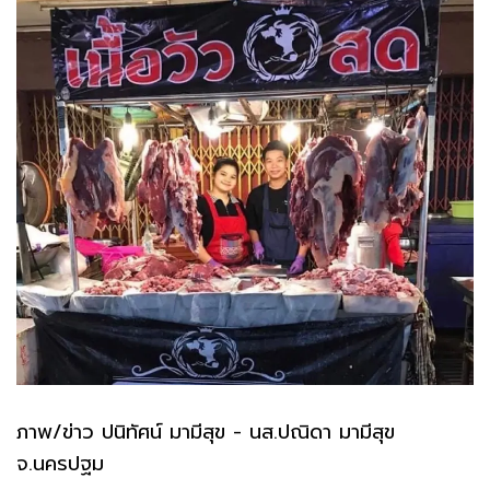
ภาพ/ข่าว ปนิทัศน์ มามีสุข - นส.ปณิดา มามีสุข
จ.นครปฐม